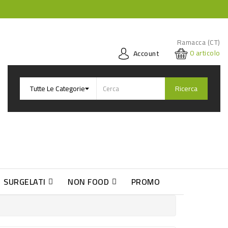
Ramacca (CT)
0
articolo
Account
Ricerca
SURGELATI
NON FOOD
PROMO