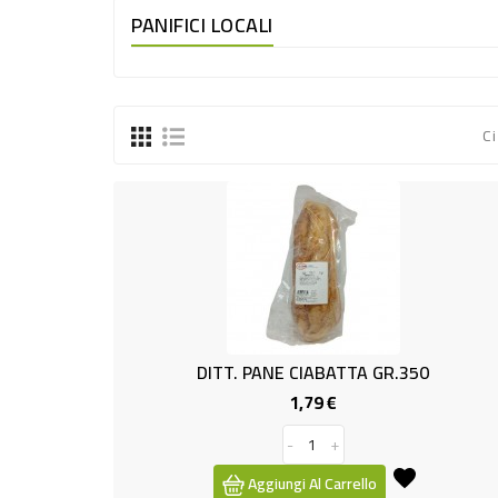
PANIFICI LOCALI
Ci
DITT. PANE CIABATTA GR.350
1,79 €
Prezzo
-
+
Aggiungi Al Carrello