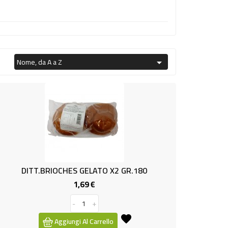
Nome, da A a Z

DITT.BRIOCHES GELATO X2 GR.180
1,69 €
Prezzo
-
+
Aggiungi Al Carrello