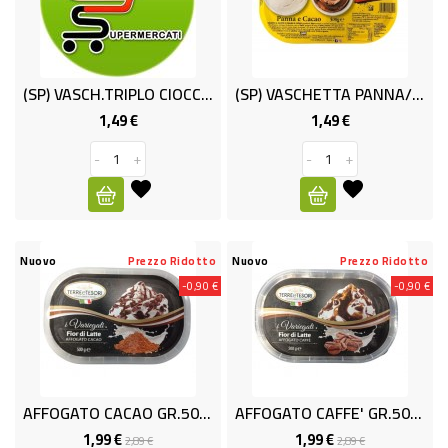
CURA
PERSONA
(SP) VASCH.TRIPLO CIOCCOALATO GR200
(SP) VASCHETTA PANNA/CAC GR.500 ARD
IGIENICO
1,49 €
1,49 €
Prezzo
Prezzo
SANITARI
-
+
-
+
ACCESSORI
PERSONA
PUERICULTURA
Nuovo
Prezzo Ridotto
Nuovo
Prezzo Ridotto
IGIENE
-0,90 €
-0,90 €
PERSONA
PETS
PET
AFFOGATO CACAO GR.500 OPTIMO
AFFOGATO CAFFE' GR.500 OPTIMO
1,99 €
1,99 €
Prezzo
Prezzo
Prezzo
Prezzo
2,89 €
2,89 €
ACCESSORI