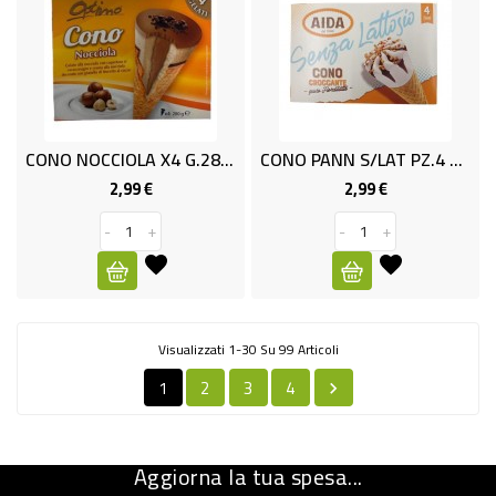
CONO NOCCIOLA X4 G.280 OPTIMO
CONO PANN S/LAT PZ.4 GR320 OPT
2,99 €
2,99 €
Prezzo
Prezzo
-
+
-
+
Visualizzati 1-30 Su 99 Articoli
1
2
3
4

Aggiorna la tua spesa...