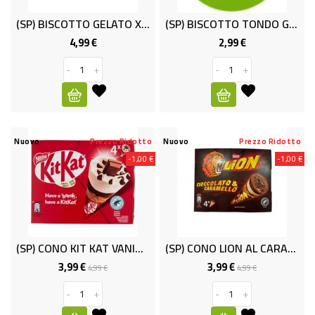
RISO
(SP) BISCOTTO GELATO X18 KG.1 OPTIM
(SP) BISCOTTO TONDO G.40X6 OPTIMO
E
4,99 €
2,99 €
Prezzo
Prezzo
FARINA
-
+
-
+
DIETETICO
NATURALI
SNACKS
Nuovo
Prezzo Ridotto
Nuovo
Prezzo Ridotto
ALIMENTI
-1,00 €
-1,00 €
CONSERVATI
CURA
CASA
(SP) CONO KIT KAT VANIGLIA X4 NESTL
(SP) CONO LION AL CARAMELLO X4 G288
3,99 €
3,99 €
Prezzo
Prezzo
Prezzo
Prezzo
INSETTICIDI
4,99 €
4,99 €
base
base
CARTA
-
+
-
+