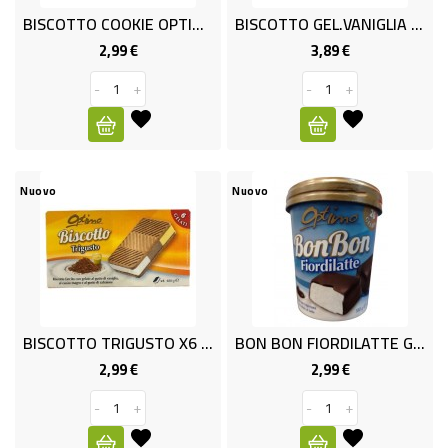
ALTRO
BISCOTTO COOKIE OPTIMO GR.288
BISCOTTO GEL.VANIGLIA X12 OPTI
SALUMI
2,99 €
3,89 €
Prezzo
Prezzo
-
+
-
+
SURGELATI
SURGELATI
GELATI
Nuovo
Nuovo
NON
FOOD
ELETTRODOMESTICI
TESSILE
BISCOTTO TRIGUSTO X6 G.480 OPT
BON BON FIORDILATTE GR.180 OPT
2,99 €
2,99 €
Prezzo
Prezzo
BIANCHERIA
-
+
-
+
CASA