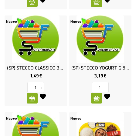
-
PLASTICA
-
Nuovo
Nuovo
AFFINI
LAVAGGIO
STOVIGLIE
DEODORANTI
(SP) STECCO CLASSICO 3X80 GR ARD
(SP) STECCO YOGURT G.50X6 OPTIMO
DETERSIVI
1,49 €
3,19 €
Prezzo
Prezzo
TESSUTI
-
+
-
+
DETERGENTI
SUPERFICI
ACCESSORI
Nuovo
Nuovo
CASA