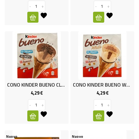
-
+
-
+
CONO KINDER BUENO CLASSIC X4
CONO KINDER BUENO WHITE X4
4,29 €
4,29 €
Prezzo
Prezzo
-
+
-
+
Nuovo
Nuovo