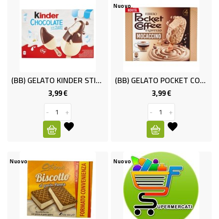
PRODOTTI
Nuovo
PER
CONDIRE
DOLCIARIO
PRODOTTI
(BB) GELATO KINDER STICK X4 GR.220
(BB) GELATO POCKET COFFE MOKACCINO
DA
3,99 €
3,99 €
Prezzo
Prezzo
FORNO
-
+
-
+
RICORRENZE
PASQUALI
PREPARATI
Nuovo
Nuovo
ALIMENTI
INFANZIA
PASTA,