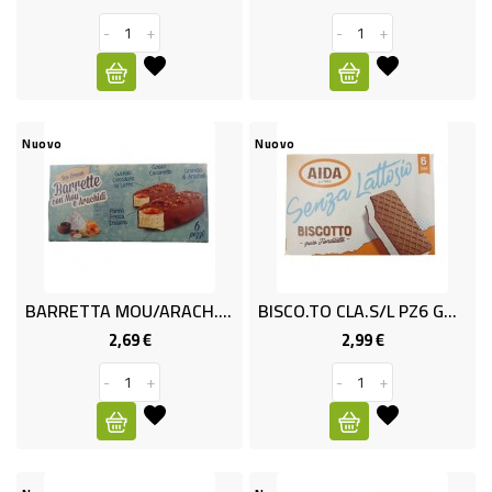
base
base
-
+
-
+
PET
FOOD
FRESCHI
Nuovo
Nuovo
PIATTI
PRONTI
E
CONDIMENTI
BARRETTA MOU/ARACH. X6 GR.252
BISCO.TO CLA.S/L PZ6 GR300 OPT
CARNE
2,69 €
2,99 €
Prezzo
Prezzo
ORTOFRUTTA
-
+
-
+
UOVA
PANIFICI