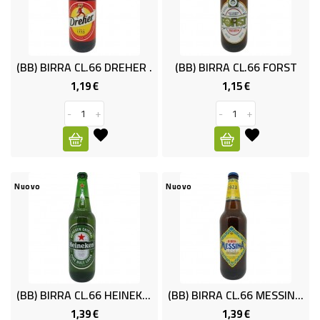
CURA
PERSONA
(BB) BIRRA CL.66 DREHER .
(BB) BIRRA CL.66 FORST
IGIENICO
1,19 €
1,15 €
Prezzo
Prezzo
SANITARI
-
+
-
+
ACCESSORI
PERSONA
PUERICULTURA
Nuovo
Nuovo
IGIENE
PERSONA
PETS
PET
(BB) BIRRA CL.66 HEINEKEN
(BB) BIRRA CL.66 MESSINA.
1,39 €
1,39 €
Prezzo
Prezzo
ACCESSORI