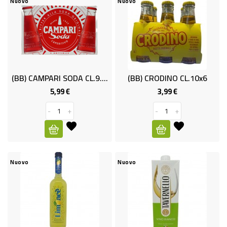
LOCALI
Nuovo
Nuovo
FORMAGGI
PASTA
FRESCA
PANETTERIA
(BB) CAMPARI SODA CL.9.8x5
(BB) CRODINO CL.10x6
E
5,99 €
3,99 €
Prezzo
Prezzo
PASTICCERIA
-
+
-
+
PESCE
INDUST-
SUSHI
Nuovo
Nuovo
FRESCO
LATTICINI
E