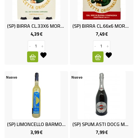
(SP) BIRRA CL.33X6 MORETTI
(SP) BIRRA CL.66x6 MORETTI
4,39 €
7,49 €
Prezzo
Prezzo
-
+
-
+
Nuovo
Nuovo
(SP) LIMONCELLO BARMON'S CL 50 28%
(SP) SPUM.ASTI DOCG MARTINI CL.75
3,99 €
7,99 €
Prezzo
Prezzo