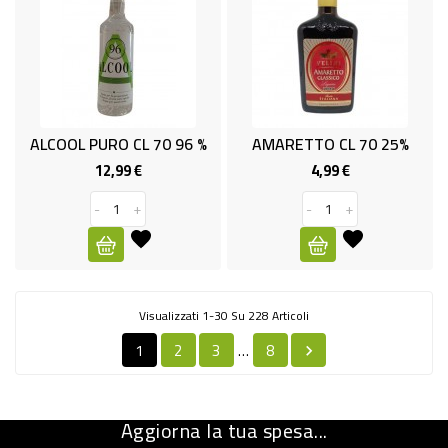
ALCOOL PURO CL 70 96 %
AMARETTO CL 70 25%
12,99 €
4,99 €
Prezzo
Prezzo
-
+
-
+
Visualizzati 1-30 Su 228 Articoli
1
2
3
8
…

Aggiorna la tua spesa...