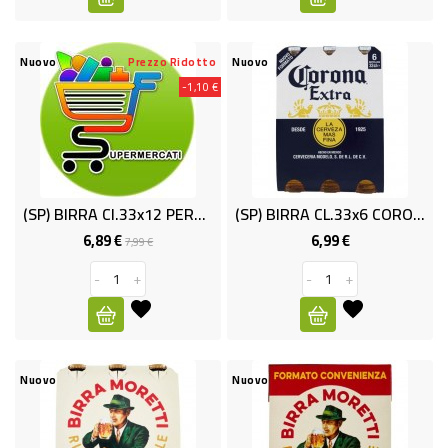
BAZAR
Nuovo
Prezzo Ridotto
Nuovo
PROMO
-1,10 €
(SP) BIRRA Cl.33x12 PERONI
(SP) BIRRA CL.33x6 CORONA 4.5%
6,89 €
6,99 €
Prezzo
Prezzo
Prezzo
7,99 €
base
-
+
-
+
Nuovo
Nuovo