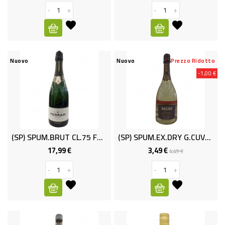
-
+
-
+
Nuovo
Nuovo
Prezzo Ridotto
-1,00 €
(SP) SPUM.BRUT CL.75 FERRARI
(SP) SPUM.EX.DRY G.CUVEE'MASCHIO 75
17,99 €
3,49 €
Prezzo
Prezzo
Prezzo
4,49 €
base
-
+
-
+