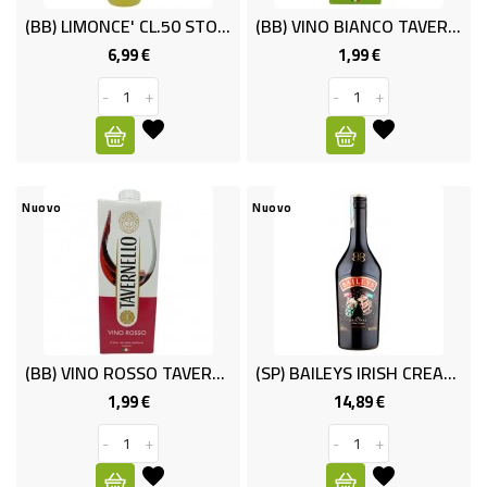
ALTRO
(BB) LIMONCE' CL.50 STOCK
(BB) VINO BIANCO TAVERNELLO LT.1 BR
SALUMI
6,99 €
1,99 €
Prezzo
Prezzo
-
+
-
+
SURGELATI
SURGELATI
GELATI
Nuovo
Nuovo
NON
FOOD
ELETTRODOMESTICI
TESSILE
(BB) VINO ROSSO TAVERNELLO LT.1 BR.
(SP) BAILEYS IRISH CREAM CL.70
1,99 €
14,89 €
Prezzo
Prezzo
BIANCHERIA
-
+
-
+
CASA