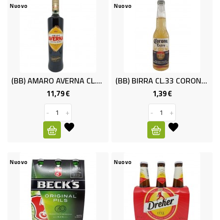
PRODOTTI
Nuovo
Nuovo
PER
CONDIRE
DOLCIARIO
PRODOTTI
(BB) AMARO AVERNA CL.70 .
(BB) BIRRA CL.33 CORONA EXTRA
DA
11,79 €
1,39 €
Prezzo
Prezzo
FORNO
-
+
-
+
RICORRENZE
PASQUALI
PREPARATI
Nuovo
Nuovo
ALIMENTI
INFANZIA
PASTA,