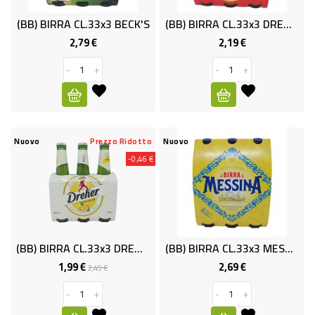
RISO
(BB) BIRRA CL.33x3 BECK'S
(BB) BIRRA CL.33x3 DREHER
E
2,79 €
2,19 €
Prezzo
Prezzo
FARINA
-
+
-
+
DIETETICO
NATURALI
SNACKS
Nuovo
Prezzo Ridotto
Nuovo
ALIMENTI
-0,46 €
CONSERVATI
CURA
CASA
(BB) BIRRA CL.33x3 DREHER LEMON
(BB) BIRRA CL.33x3 MESSINA
1,99 €
2,69 €
Prezzo
Prezzo
Prezzo
INSETTICIDI
2,45 €
base
CARTA
-
+
-
+