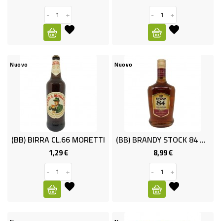
-
+
-
+
PET
FOOD
FRESCHI
Nuovo
Nuovo
PIATTI
PRONTI
E
CONDIMENTI
(BB) BIRRA CL.66 MORETTI
(BB) BRANDY STOCK 84 ORIGINAL CL.70
CARNE
1,29 €
8,99 €
Prezzo
Prezzo
ORTOFRUTTA
-
+
-
+
UOVA
PANIFICI