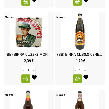
-
PLASTICA
-
Nuovo
Nuovo
AFFINI
LAVAGGIO
STOVIGLIE
DEODORANTI
(BB) BIRRA CL.33x3 MORETTI
(BB) BIRRA CL.35.5 CERES STRONG ALE
DETERSIVI
2,39 €
1,79 €
Prezzo
Prezzo
TESSUTI
-
+
-
+
DETERGENTI
SUPERFICI
ACCESSORI
Nuovo
Nuovo
CASA