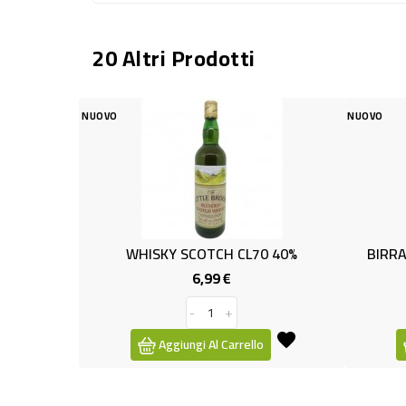
20 Altri Prodotti
NUOVO
SCOTCH CL70 40%
BIRRA CL.66 MORETTI BAFFO ORO
6,99 €
1,69 €
Prezzo
Prezzo
-
+
-
+
ngi Al Carrello
Aggiungi Al Carrello