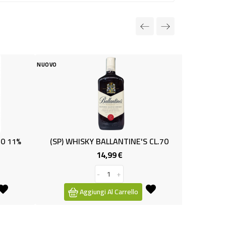
NUOVO
ALLANTINE'S CL.70
BIRRA RADLER LEMON CL 50 2%
,99 €
0,79 €
Prezzo
Prezzo
+
-
+
 Al Carrello
Aggiungi Al Carrello