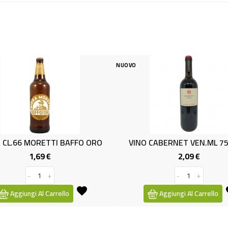
NUOVO
NUOVO
VINO CABERNET VEN.ML 750 11%
(SP) WHISKY B
2,09 €
14
Prezzo
-
+
-
Aggiungi Al Carrello
Aggiungi