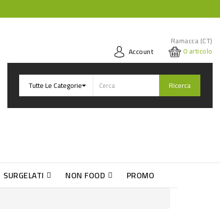
Ramacca (CT)
0
articolo
Account
Ricerca
SURGELATI
NON FOOD
PROMO