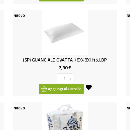
NUOVO
N
(SP) GUANCIALE OVATTA 78X48XH15.LDP
7,90 €
Prezzo
-
+
Aggiungi Al Carrello
NUOVO
N