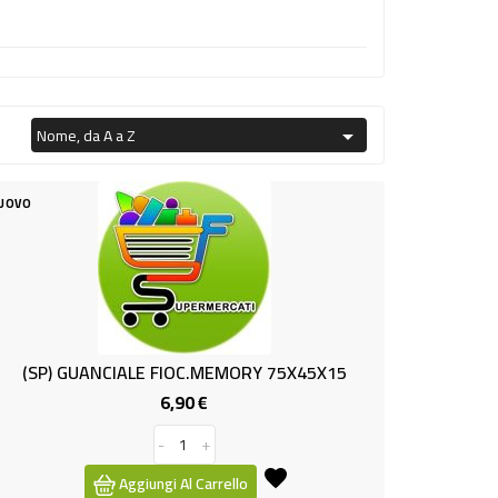
Nome, da A a Z

UOVO
(SP) GUANCIALE FIOC.MEMORY 75X45X15
6,90 €
Prezzo
-
+
Aggiungi Al Carrello