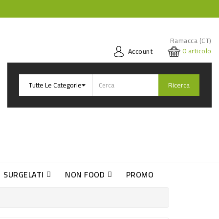
Ramacca (CT)
0
articolo
Account
Ricerca
SURGELATI
NON FOOD
PROMO