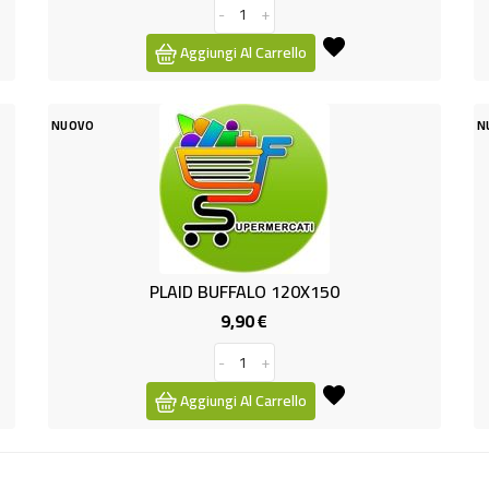
-
+
Aggiungi Al Carrello
NUOVO
N
PLAID BUFFALO 120X150
9,90 €
Prezzo
-
+
Aggiungi Al Carrello