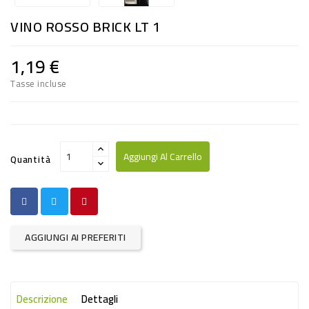
RISO
VINO ROSSO BRICK LT 1
E
FARINA
1,19 €
DIETETICO
Tasse incluse
NATURALI
SNACKS
ALIMENTI
Aggiungi Al Carrello
Quantità
CONSERVATI
CURA
CASA
AGGIUNGI AI PREFERITI
INSETTICIDI
CARTA
Descrizione
Dettagli