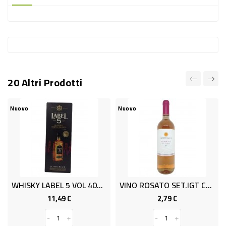
-
PLASTICA
-
AFFINI
LAVAGGIO
20 Altri Prodotti
STOVIGLIE
DEODORANTI
Nuovo
Nuovo
DETERSIVI
TESSUTI
DETERGENTI
SUPERFICI
WHISKY LABEL 5 VOL 40% CL 70
VINO ROSATO SET.IGT CL75 12,5%
ACCESSORI
11,49 €
2,79 €
Prezzo
Prezzo
CASA
-
+
-
+