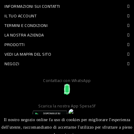
INFORMAZIONI SUI CONTATTI
PET
IL TUO ACCOUNT
FOOD
TERMINI E CONDIZIONI
LA NOSTRA AZIENDA
FRESCHI
PRODOTTI
PIATTI
VEDI LA MAPPA DEL SITO
PRONTI
NEGOZI
E
Contattaci con WhatsApp
CONDIMENTI
CARNE
ORTOFRUTTA
Scarica la nostra App Spesa5f
UOVA
Il nostro negozio online fa uso di cookies per migliorare l'esperienza
PANIFICI
dell'utente, raccomandiamo di accettarne l'utilizzo per sfruttare a pieno