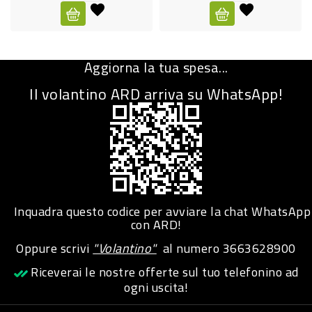
CURA
PERSONA
Aggiorna la tua spesa...
IGIENICO
Il volantino ARD arriva su WhatsApp!
SANITARI
ACCESSORI
PERSONA
PUERICULTURA
IGIENE
Inquadra questo codice per avviare la chat WhatsApp
PERSONA
con ARD!
Oppure scrivi
"Volantino"
al numero
3663628900
PETS
Riceverai le nostre offerte sul tuo telefonino ad
ogni uscita!
PET
ACCESSORI