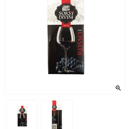
PRODOTTI
PER
CONDIRE
DOLCIARIO
PRODOTTI
DA
FORNO
RICORRENZE
PASQUALI

PREPARATI
ALIMENTI
INFANZIA
PASTA,