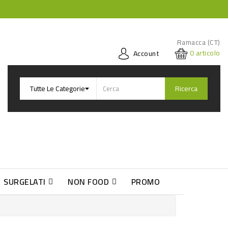
Ramacca (CT)
0
articolo
Account
Ricerca
SURGELATI
NON FOOD
PROMO