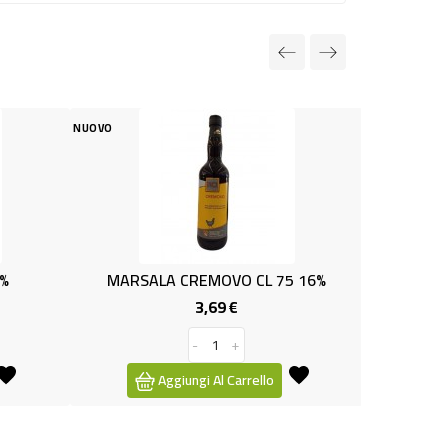
OVO
NUOVO
MARSALA CREMOVO CL 75 16%
BIRRA BOTTI.CLARO
3,69 €
0,99 €
Prezzo
P
-
+
-
+
Aggiungi Al Carrello
Aggiungi Al Car