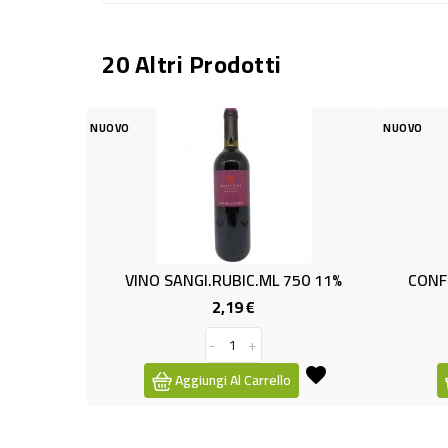
20 Altri Prodotti
NUOVO
NUOVO
VINO SANGI.RUBIC.ML 750 11%
CONF.2 X NERO D'
2,19 €
13,99
Prezzo
-
+
-
Aggiungi Al Carrello
Aggiungi Al 