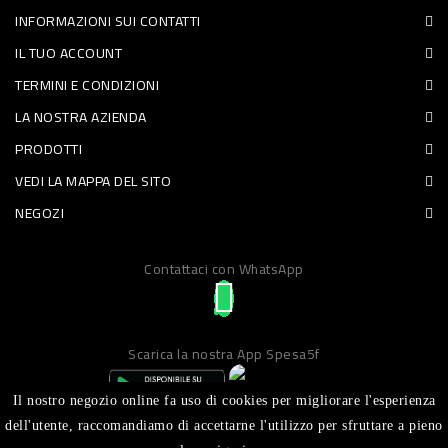
INFORMAZIONI SUI CONTATTI
PET
IL TUO ACCOUNT
FOOD
TERMINI E CONDIZIONI
LA NOSTRA AZIENDA
FRESCHI
PRODOTTI
PIATTI
VEDI LA MAPPA DEL SITO
PRONTI
NEGOZI
E
Contattaci con WhatsApp
CONDIMENTI
CARNE
ORTOFRUTTA
Scarica la nostra App Spesa5f
UOVA
Il nostro negozio online fa uso di cookies per migliorare l'esperienza
PANIFICI
dell'utente, raccomandiamo di accettarne l'utilizzo per sfruttare a pieno