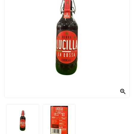
PRODOTTI
PER
CONDIRE
DOLCIARIO
PRODOTTI
DA
FORNO
RICORRENZE
PASQUALI

PREPARATI
ALIMENTI
INFANZIA
PASTA,