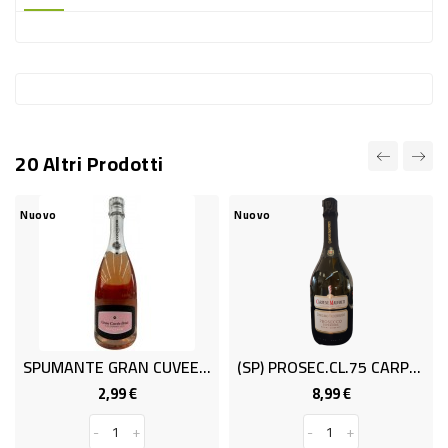
-
PLASTICA
-
AFFINI
LAVAGGIO
20 Altri Prodotti
STOVIGLIE
DEODORANTI
Nuovo
Nuovo
DETERSIVI
TESSUTI
DETERGENTI
SUPERFICI
SPUMANTE GRAN CUVEE ROSE CL 75
(SP) PROSEC.CL.75 CARPENE' MALVOLTI
NAPO
ACCESSORI
2,99 €
8,99 €
Prezzo
Prezzo
CASA
-
+
-
+