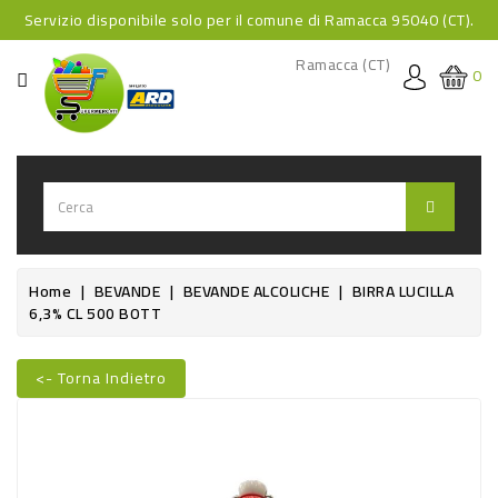
Servizio disponibile solo per il comune di Ramacca 95040 (CT).
CATEGORIA
Ramacca (CT)
0
HOME
BEVANDE
BEVANDE
ANALCOLICHE
BEVANDE
Home
BEVANDE
BEVANDE ALCOLICHE
BIRRA LUCILLA
6,3% CL 500 BOTT
ALCOLICHE
BEVANDE
<- Torna Indietro
CALDE
Nuovo
FOOD