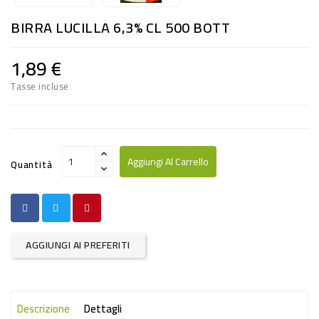
RISO
BIRRA LUCILLA 6,3% CL 500 BOTT
E
FARINA
1,89 €
DIETETICO
Tasse incluse
NATURALI
SNACKS
ALIMENTI
Aggiungi Al Carrello
Quantità
CONSERVATI
CURA
CASA
AGGIUNGI AI PREFERITI
INSETTICIDI
CARTA
Descrizione
Dettagli