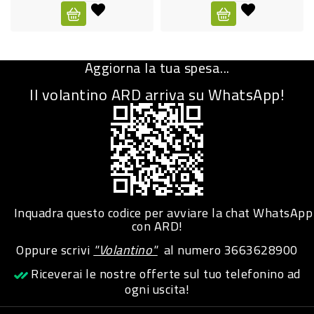
CURA
PERSONA
Aggiorna la tua spesa...
IGIENICO
Il volantino ARD arriva su WhatsApp!
SANITARI
ACCESSORI
PERSONA
PUERICULTURA
IGIENE
Inquadra questo codice per avviare la chat WhatsApp
PERSONA
con ARD!
Oppure scrivi
"Volantino"
al numero
3663628900
PETS
Riceverai le nostre offerte sul tuo telefonino ad
ogni uscita!
PET
ACCESSORI