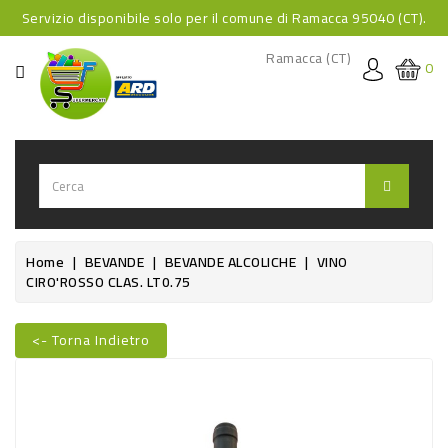
Servizio disponibile solo per il comune di Ramacca 95040 (CT).
CATEGORIA
Ramacca (CT)
0
HOME
BEVANDE
BEVANDE
ANALCOLICHE
BEVANDE
Home
BEVANDE
BEVANDE ALCOLICHE
VINO
CIRO'ROSSO CLAS. LT0.75
ALCOLICHE
BEVANDE
<- Torna Indietro
CALDE
FOOD