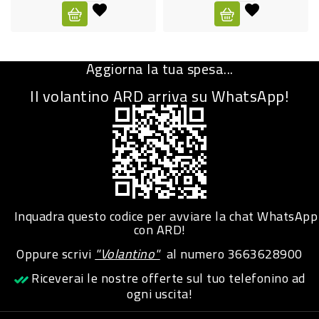
CURA
PERSONA
Aggiorna la tua spesa...
IGIENICO
Il volantino ARD arriva su WhatsApp!
SANITARI
ACCESSORI
PERSONA
PUERICULTURA
IGIENE
Inquadra questo codice per avviare la chat WhatsApp
PERSONA
con ARD!
Oppure scrivi
"Volantino"
al numero
3663628900
PETS
Riceverai le nostre offerte sul tuo telefonino ad
ogni uscita!
PET
ACCESSORI