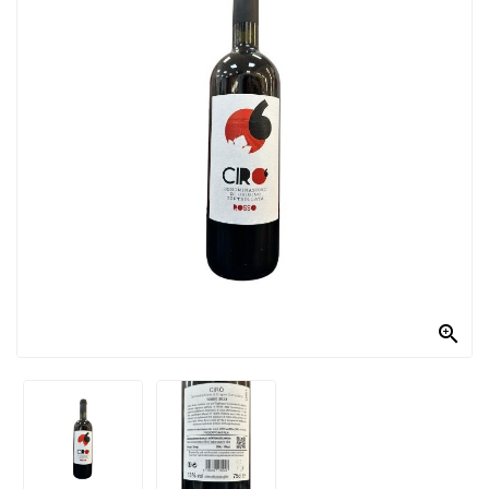
PRODOTTI
PER
CONDIRE
DOLCIARIO
PRODOTTI
DA
FORNO
RICORRENZE
PASQUALI

PREPARATI
ALIMENTI
INFANZIA
PASTA,