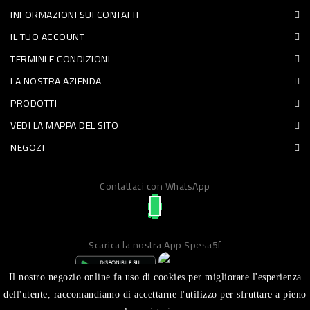
INFORMAZIONI SUI CONTATTI
PET
IL TUO ACCOUNT
FOOD
TERMINI E CONDIZIONI
LA NOSTRA AZIENDA
FRESCHI
PRODOTTI
PIATTI
VEDI LA MAPPA DEL SITO
PRONTI
NEGOZI
E
Contattaci con WhatsApp
CONDIMENTI
CARNE
ORTOFRUTTA
Scarica la nostra App Spesa5f
UOVA
Il nostro negozio online fa uso di cookies per migliorare l'esperienza
PANIFICI
dell'utente, raccomandiamo di accettarne l'utilizzo per sfruttare a pieno