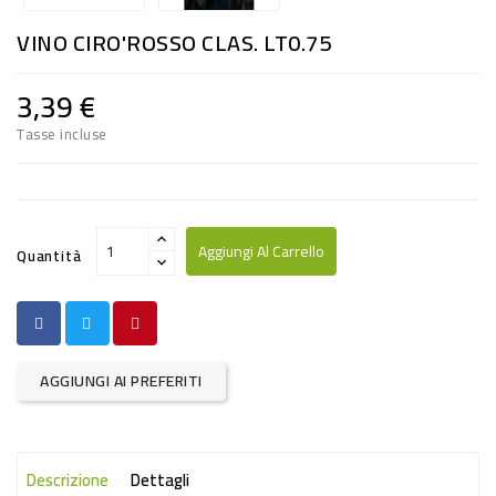
RISO
VINO CIRO'ROSSO CLAS. LT0.75
E
FARINA
3,39 €
DIETETICO
Tasse incluse
NATURALI
SNACKS
ALIMENTI
Aggiungi Al Carrello
Quantità
CONSERVATI
CURA
CASA
AGGIUNGI AI PREFERITI
INSETTICIDI
CARTA
Descrizione
Dettagli