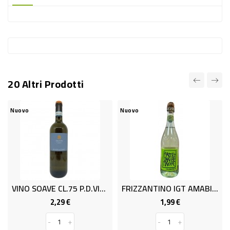
-
PLASTICA
-
AFFINI
LAVAGGIO
20 Altri Prodotti
STOVIGLIE
DEODORANTI
Nuovo
Nuovo
DETERSIVI
TESSUTI
DETERGENTI
SUPERFICI
VINO SOAVE CL.75 P.D.VIGNETI
FRIZZANTINO IGT AMABILE CL0.75
ACCESSORI
2,29 €
1,99 €
Prezzo
Prezzo
CASA
-
+
-
+