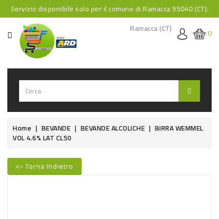
Servizio disponibile solo per il comune di Ramacca 95040 (CT).
CATEGORIA
Ramacca (CT)
0
HOME
BEVANDE
BEVANDE
ANALCOLICHE
BEVANDE
Home
BEVANDE
BEVANDE ALCOLICHE
BIRRA WEMMEL
VOL 4.6% LAT CL50
ALCOLICHE
BEVANDE
<- Torna Indietro
CALDE
FOOD