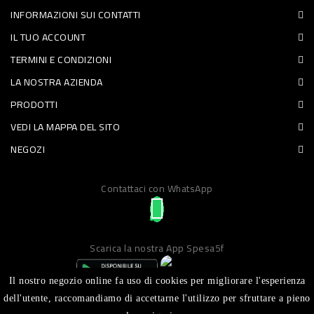
INFORMAZIONI SUI CONTATTI
PET
IL TUO ACCOUNT
FOOD
TERMINI E CONDIZIONI
LA NOSTRA AZIENDA
FRESCHI
PRODOTTI
PIATTI
VEDI LA MAPPA DEL SITO
PRONTI
NEGOZI
E
Contattaci con WhatsApp
CONDIMENTI
CARNE
ORTOFRUTTA
Scarica la nostra App Spesa5f
UOVA
Il nostro negozio online fa uso di cookies per migliorare l'esperienza
PANIFICI
dell'utente, raccomandiamo di accettarne l'utilizzo per sfruttare a pieno