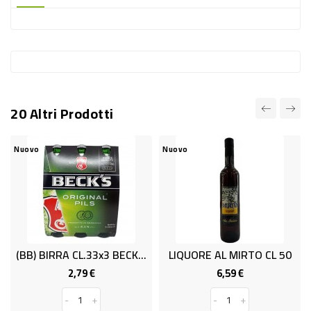
-
PLASTICA
-
AFFINI
LAVAGGIO
20 Altri Prodotti
STOVIGLIE
DEODORANTI
Nuovo
Nuovo
DETERSIVI
TESSUTI
DETERGENTI
SUPERFICI
(BB) BIRRA CL.33x3 BECK'S
LIQUORE AL MIRTO CL 50
ACCESSORI
2,79 €
6,59 €
Prezzo
Prezzo
CASA
-
+
-
+