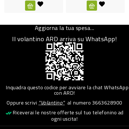
CURA
PERSONA
Aggiorna la tua spesa...
IGIENICO
Il volantino ARD arriva su WhatsApp!
SANITARI
ACCESSORI
PERSONA
PUERICULTURA
IGIENE
Inquadra questo codice per avviare la chat WhatsApp
PERSONA
con ARD!
Oppure scrivi
"Volantino"
al numero
3663628900
PETS
Riceverai le nostre offerte sul tuo telefonino ad
ogni uscita!
PET
ACCESSORI