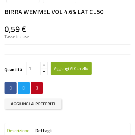
RISO
BIRRA WEMMEL VOL 4.6% LAT CL50
E
FARINA
0,59 €
DIETETICO
Tasse incluse
NATURALI
SNACKS
ALIMENTI
Aggiungi Al Carrello
Quantità
CONSERVATI
CURA
CASA
AGGIUNGI AI PREFERITI
INSETTICIDI
CARTA
Descrizione
Dettagli