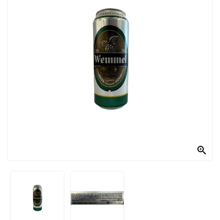
PRODOTTI
PER
CONDIRE
DOLCIARIO
PRODOTTI
DA
FORNO
RICORRENZE
PASQUALI

PREPARATI
ALIMENTI
INFANZIA
PASTA,