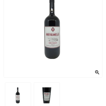
PRODOTTI
PER
CONDIRE
DOLCIARIO
PRODOTTI
DA
FORNO
RICORRENZE
PASQUALI

PREPARATI
ALIMENTI
INFANZIA
PASTA,