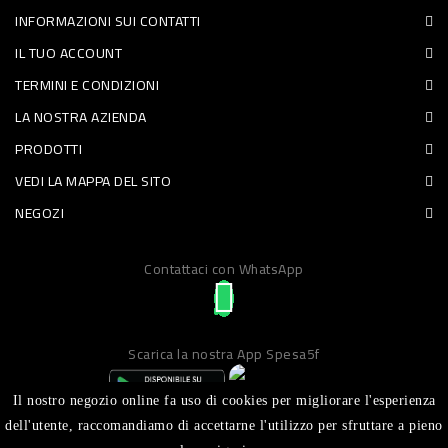
INFORMAZIONI SUI CONTATTI
PET
IL TUO ACCOUNT
FOOD
TERMINI E CONDIZIONI
LA NOSTRA AZIENDA
FRESCHI
PRODOTTI
PIATTI
VEDI LA MAPPA DEL SITO
PRONTI
NEGOZI
E
Contattaci con WhatsApp
CONDIMENTI
CARNE
ORTOFRUTTA
Scarica la nostra App Spesa5f
UOVA
Il nostro negozio online fa uso di cookies per migliorare l'esperienza
PANIFICI
dell'utente, raccomandiamo di accettarne l'utilizzo per sfruttare a pieno