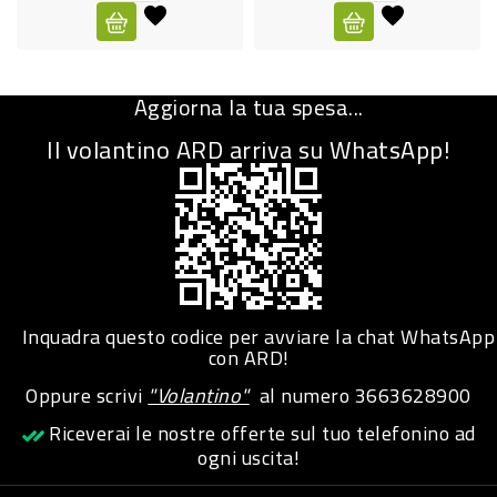
CURA
PERSONA
Aggiorna la tua spesa...
IGIENICO
Il volantino ARD arriva su WhatsApp!
SANITARI
ACCESSORI
PERSONA
PUERICULTURA
IGIENE
Inquadra questo codice per avviare la chat WhatsApp
PERSONA
con ARD!
Oppure scrivi
"Volantino"
al numero
3663628900
PETS
Riceverai le nostre offerte sul tuo telefonino ad
ogni uscita!
PET
ACCESSORI