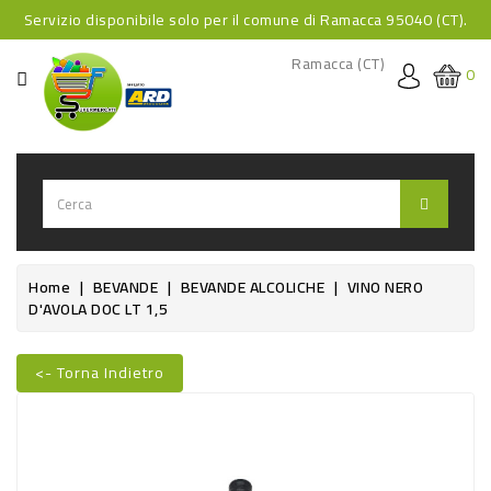
Servizio disponibile solo per il comune di Ramacca 95040 (CT).
CATEGORIA
Ramacca (CT)
0
HOME
BEVANDE
BEVANDE
ANALCOLICHE
BEVANDE
Home
BEVANDE
BEVANDE ALCOLICHE
VINO NERO
D'AVOLA DOC LT 1,5
ALCOLICHE
BEVANDE
<- Torna Indietro
CALDE
Nuovo
FOOD