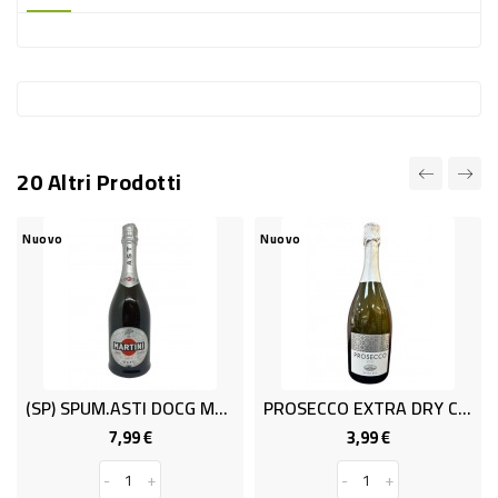
-
PLASTICA
-
AFFINI
LAVAGGIO
20 Altri Prodotti
STOVIGLIE
DEODORANTI
Nuovo
Nuovo
DETERSIVI
TESSUTI
DETERGENTI
SUPERFICI
(SP) SPUM.ASTI DOCG MARTINI CL.75
PROSECCO EXTRA DRY CL 75 11%
ACCESSORI
7,99 €
3,99 €
Prezzo
Prezzo
CASA
-
+
-
+