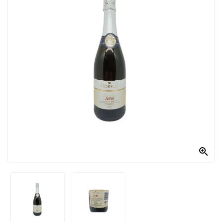
PRODOTTI
PER
CONDIRE
DOLCIARIO
PRODOTTI
DA
FORNO
RICORRENZE
PASQUALI

PREPARATI
ALIMENTI
INFANZIA
PASTA,