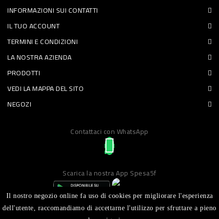
INFORMAZIONI SUI CONTATTI
PET
IL TUO ACCOUNT
FOOD
TERMINI E CONDIZIONI
LA NOSTRA AZIENDA
FRESCHI
PRODOTTI
PIATTI
VEDI LA MAPPA DEL SITO
PRONTI
NEGOZI
E
Contattaci con WhatsApp
CONDIMENTI
CARNE
ORTOFRUTTA
Scarica la nostra App Spesa5f
UOVA
Il nostro negozio online fa uso di cookies per migliorare l'esperienza
PANIFICI
dell'utente, raccomandiamo di accettarne l'utilizzo per sfruttare a pieno