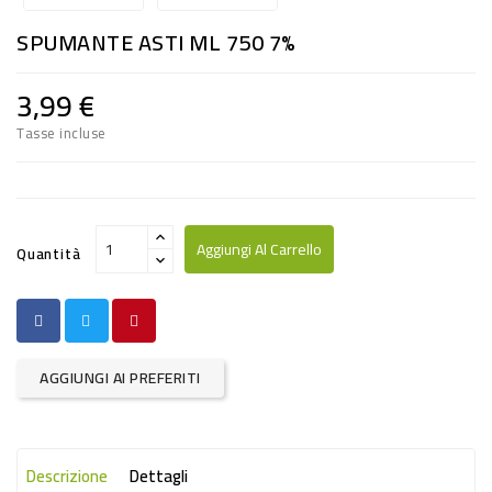
RISO
SPUMANTE ASTI ML 750 7%
E
FARINA
3,99 €
DIETETICO
Tasse incluse
NATURALI
SNACKS
ALIMENTI
Aggiungi Al Carrello
Quantità
CONSERVATI
CURA
CASA
AGGIUNGI AI PREFERITI
INSETTICIDI
CARTA
Descrizione
Dettagli