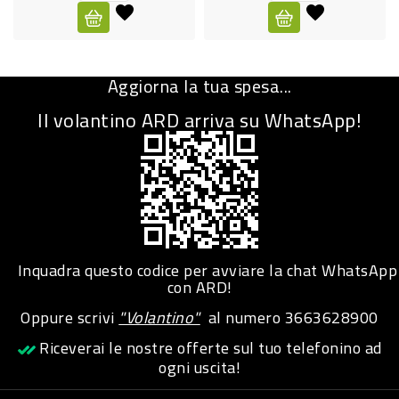
CURA
PERSONA
Aggiorna la tua spesa...
IGIENICO
Il volantino ARD arriva su WhatsApp!
SANITARI
ACCESSORI
PERSONA
PUERICULTURA
IGIENE
Inquadra questo codice per avviare la chat WhatsApp
PERSONA
con ARD!
Oppure scrivi
"Volantino"
al numero
3663628900
PETS
Riceverai le nostre offerte sul tuo telefonino ad
ogni uscita!
PET
ACCESSORI