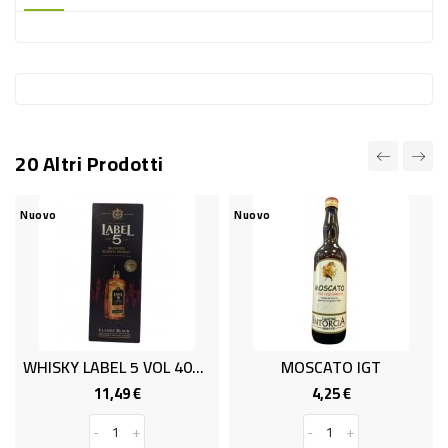
-
PLASTICA
-
AFFINI
LAVAGGIO
20 Altri Prodotti
STOVIGLIE
DEODORANTI
Nuovo
Nuovo
DETERSIVI
TESSUTI
DETERGENTI
SUPERFICI
WHISKY LABEL 5 VOL 40% CL 70
MOSCATO IGT
ACCESSORI
11,49 €
4,25 €
Prezzo
Prezzo
CASA
-
+
-
+