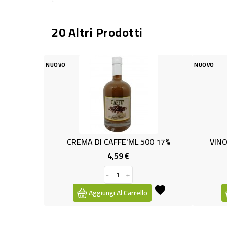
20 Altri Prodotti
NUOVO
CREMA DI CAFFE'ML 500 17%
VINO INZOLIA SORSY DIV
4,59 €
3,59 €
Prezzo
Prez
-
+
-
+
Aggiungi Al Carrello
Aggiungi Al Carrell