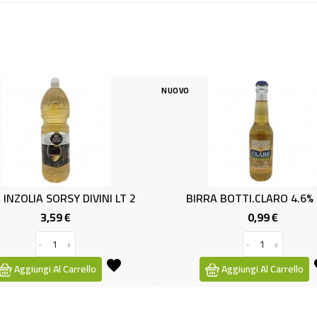
NUOVO
NUOVO
INI LT 2
BIRRA BOTTI.CLARO 4.6% CL33
VINO
0,99 €
zo
Prezzo
-
+
o
Aggiungi Al Carrello