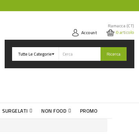
Ramacca (CT)
0
articolo
Account
Ricerca
SURGELATI
NON FOOD
PROMO