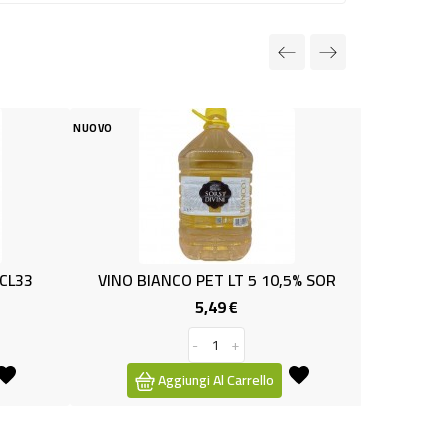
NUOVO
 BIANCO PET LT 5 10,5% SOR
(BB) BIRRA CL.33x3 DR
5,49 €
2,19 €
Prezzo
Prezzo
-
+
-
+
Aggiungi Al Carrello
Aggiungi Al Carrello