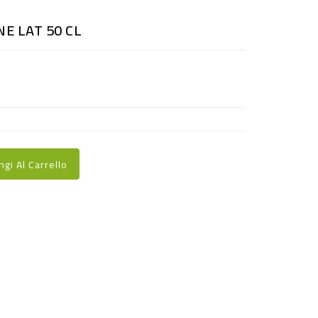
E LAT 50 CL
ngi Al Carrello