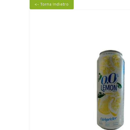
<- Torna Indietro
Nuovo