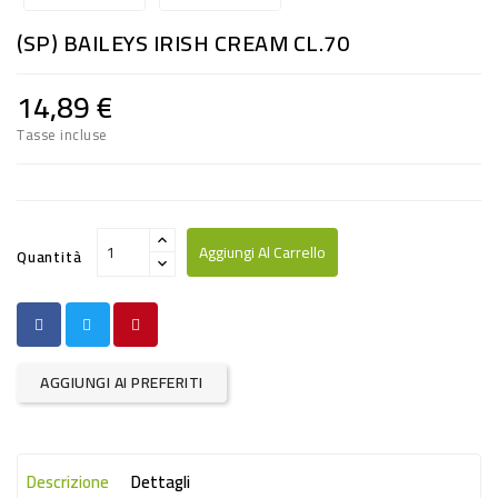
RISO
(SP) BAILEYS IRISH CREAM CL.70
E
FARINA
14,89 €
DIETETICO
Tasse incluse
NATURALI
SNACKS
ALIMENTI
Aggiungi Al Carrello
Quantità
CONSERVATI
CURA
CASA
AGGIUNGI AI PREFERITI
INSETTICIDI
CARTA
Descrizione
Dettagli