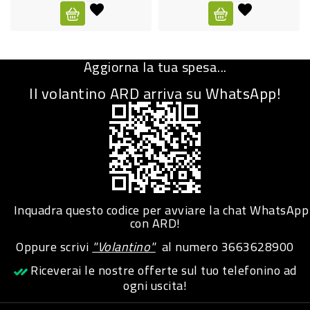
CURA
PERSONA
Aggiorna la tua spesa...
IGIENICO
Il volantino ARD arriva su WhatsApp!
SANITARI
ACCESSORI
PERSONA
PUERICULTURA
IGIENE
Inquadra questo codice per avviare la chat WhatsApp
PERSONA
con ARD!
Oppure scrivi
"Volantino"
al numero
3663628900
PETS
Riceverai le nostre offerte sul tuo telefonino ad
ogni uscita!
PET
ACCESSORI