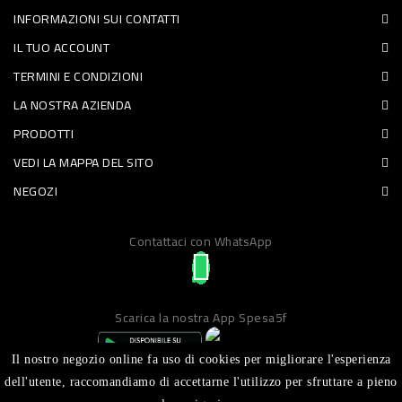
INFORMAZIONI SUI CONTATTI
PET
IL TUO ACCOUNT
FOOD
TERMINI E CONDIZIONI
LA NOSTRA AZIENDA
FRESCHI
PRODOTTI
PIATTI
VEDI LA MAPPA DEL SITO
PRONTI
NEGOZI
E
Contattaci con WhatsApp
CONDIMENTI
CARNE
ORTOFRUTTA
Scarica la nostra App Spesa5f
UOVA
Il nostro negozio online fa uso di cookies per migliorare l'esperienza
PANIFICI
dell'utente, raccomandiamo di accettarne l'utilizzo per sfruttare a pieno