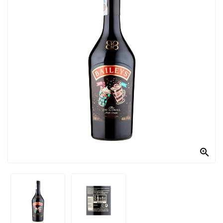
PRODOTTI
PER
CONDIRE
DOLCIARIO
PRODOTTI
DA
FORNO
RICORRENZE
PASQUALI

PREPARATI
ALIMENTI
INFANZIA
PASTA,