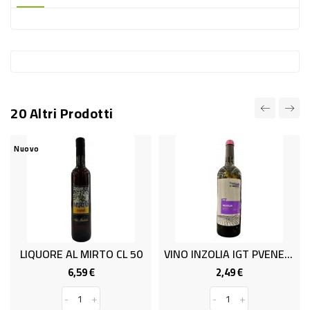
-
PLASTICA
-
AFFINI
LAVAGGIO
20 Altri Prodotti
STOVIGLIE
DEODORANTI
Nuovo
DETERSIVI
TESSUTI
DETERGENTI
SUPERFICI
LIQUORE AL MIRTO CL 50
VINO INZOLIA IGT PVENERE 0.75/
ACCESSORI
6,59 €
2,49 €
Prezzo
Prezzo
CASA
-
+
-
+