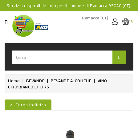
Servizio disponibile solo per il comune di Ramacca 95040 (CT).
CATEGORIA
Ramacca (CT)
0
HOME
BEVANDE
BEVANDE
ANALCOLICHE
BEVANDE
Home
BEVANDE
BEVANDE ALCOLICHE
VINO
CIRO'BIANCO LT 0.75
ALCOLICHE
BEVANDE
<- Torna Indietro
CALDE
Nuovo
FOOD