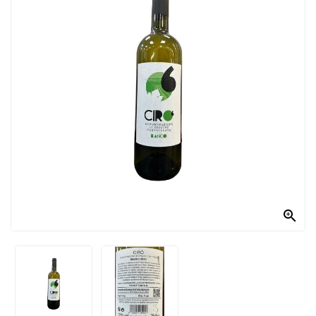
PRODOTTI
PER
CONDIRE
DOLCIARIO
PRODOTTI
DA
FORNO
RICORRENZE
PASQUALI

PREPARATI
ALIMENTI
INFANZIA
PASTA,