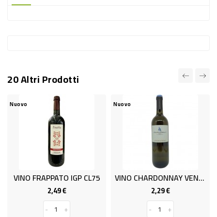
-
PLASTICA
-
AFFINI
LAVAGGIO
20 Altri Prodotti
STOVIGLIE
DEODORANTI
Nuovo
Nuovo
DETERSIVI
TESSUTI
DETERGENTI
SUPERFICI
VINO FRAPPATO IGP CL75
VINO CHARDONNAY VENEZIA ML 750
ACCESSORI
2,49 €
2,29 €
Prezzo
Prezzo
CASA
-
+
-
+