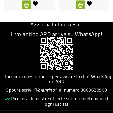
CURA
PERSONA
Aggiorna la tua spesa...
IGIENICO
Il volantino ARD arriva su WhatsApp!
SANITARI
ACCESSORI
PERSONA
PUERICULTURA
IGIENE
Inquadra questo codice per avviare la chat WhatsApp
PERSONA
con ARD!
Oppure scrivi
"Volantino"
al numero
3663628900
PETS
Riceverai le nostre offerte sul tuo telefonino ad
ogni uscita!
PET
ACCESSORI