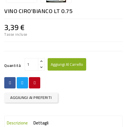
RISO
VINO CIRO'BIANCO LT 0.75
E
FARINA
3,39 €
DIETETICO
Tasse incluse
NATURALI
SNACKS
ALIMENTI
Aggiungi Al Carrello
Quantità
CONSERVATI
CURA
CASA
AGGIUNGI AI PREFERITI
INSETTICIDI
CARTA
Descrizione
Dettagli