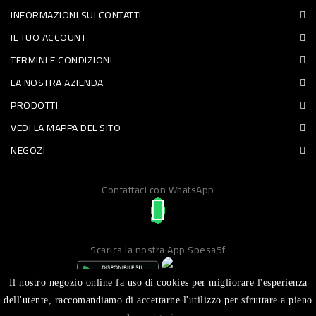
INFORMAZIONI SUI CONTATTI
PET
IL TUO ACCOUNT
FOOD
TERMINI E CONDIZIONI
LA NOSTRA AZIENDA
FRESCHI
PRODOTTI
PIATTI
VEDI LA MAPPA DEL SITO
PRONTI
NEGOZI
E
Contattaci con WhatsApp
CONDIMENTI
CARNE
ORTOFRUTTA
Scarica la nostra App Spesa5f
UOVA
Il nostro negozio online fa uso di cookies per migliorare l'esperienza
PANIFICI
dell'utente, raccomandiamo di accettarne l'utilizzo per sfruttare a pieno