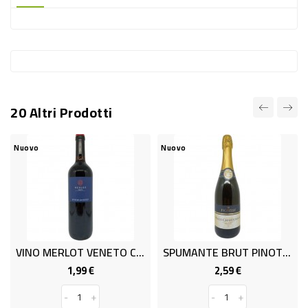
-
PLASTICA
-
AFFINI
LAVAGGIO
20 Altri Prodotti
STOVIGLIE
DEODORANTI
Nuovo
Nuovo
DETERSIVI
TESSUTI
DETERGENTI
SUPERFICI
VINO MERLOT VENETO CL.75 11%
SPUMANTE BRUT PINOT CHARDO.ML 750 11,5%
ACCESSORI
1,99 €
2,59 €
Prezzo
Prezzo
CASA
-
+
-
+