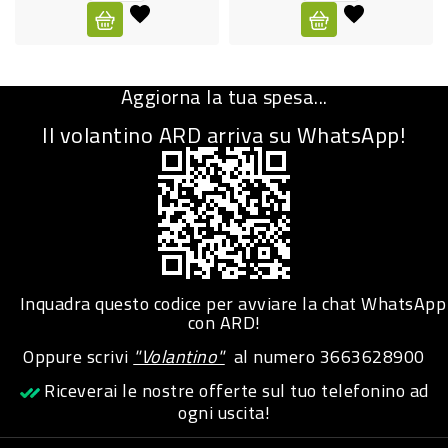
CURA
PERSONA
Aggiorna la tua spesa...
IGIENICO
Il volantino ARD arriva su WhatsApp!
SANITARI
ACCESSORI
PERSONA
PUERICULTURA
IGIENE
Inquadra questo codice per avviare la chat WhatsApp
PERSONA
con ARD!
Oppure scrivi
"Volantino"
al numero
3663628900
PETS
Riceverai le nostre offerte sul tuo telefonino ad
ogni uscita!
PET
ACCESSORI