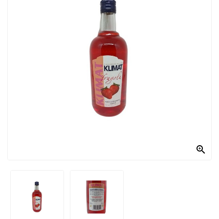
PRODOTTI
PER
CONDIRE
DOLCIARIO
PRODOTTI
DA
FORNO
RICORRENZE
PASQUALI

PREPARATI
ALIMENTI
INFANZIA
PASTA,