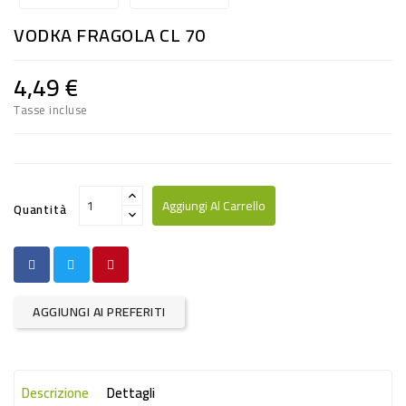
RISO
VODKA FRAGOLA CL 70
E
FARINA
4,49 €
DIETETICO
Tasse incluse
NATURALI
SNACKS
ALIMENTI
Aggiungi Al Carrello
Quantità
CONSERVATI
CURA
CASA
AGGIUNGI AI PREFERITI
INSETTICIDI
CARTA
Descrizione
Dettagli