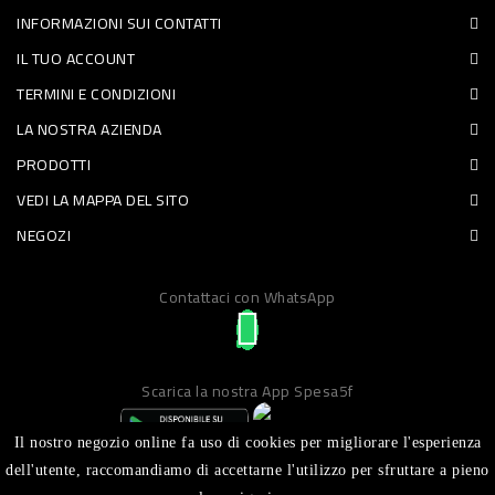
INFORMAZIONI SUI CONTATTI
PET
IL TUO ACCOUNT
FOOD
TERMINI E CONDIZIONI
LA NOSTRA AZIENDA
FRESCHI
PRODOTTI
PIATTI
VEDI LA MAPPA DEL SITO
PRONTI
NEGOZI
E
Contattaci con WhatsApp
CONDIMENTI
CARNE
ORTOFRUTTA
Scarica la nostra App Spesa5f
UOVA
Il nostro negozio online fa uso di cookies per migliorare l'esperienza
PANIFICI
dell'utente, raccomandiamo di accettarne l'utilizzo per sfruttare a pieno