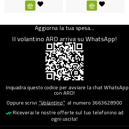
CURA
PERSONA
Aggiorna la tua spesa...
IGIENICO
Il volantino ARD arriva su WhatsApp!
SANITARI
ACCESSORI
PERSONA
PUERICULTURA
IGIENE
Inquadra questo codice per avviare la chat WhatsApp
PERSONA
con ARD!
Oppure scrivi
"Volantino"
al numero
3663628900
PETS
Riceverai le nostre offerte sul tuo telefonino ad
ogni uscita!
PET
ACCESSORI