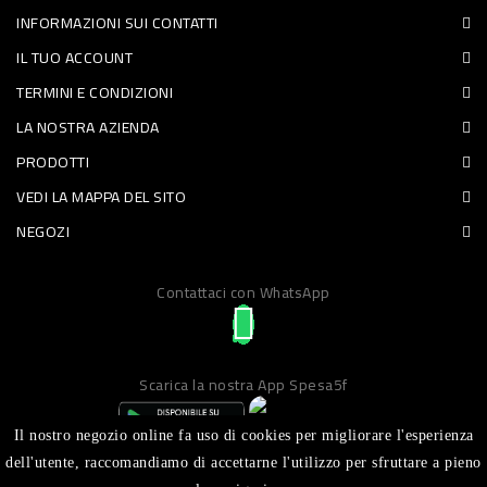
INFORMAZIONI SUI CONTATTI
PET
IL TUO ACCOUNT
FOOD
TERMINI E CONDIZIONI
LA NOSTRA AZIENDA
FRESCHI
PRODOTTI
PIATTI
VEDI LA MAPPA DEL SITO
PRONTI
NEGOZI
E
Contattaci con WhatsApp
CONDIMENTI
CARNE
ORTOFRUTTA
Scarica la nostra App Spesa5f
UOVA
Il nostro negozio online fa uso di cookies per migliorare l'esperienza
PANIFICI
dell'utente, raccomandiamo di accettarne l'utilizzo per sfruttare a pieno