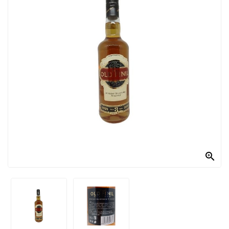
PRODOTTI
PER
CONDIRE
DOLCIARIO
PRODOTTI
DA
FORNO
RICORRENZE
PASQUALI

PREPARATI
ALIMENTI
INFANZIA
PASTA,