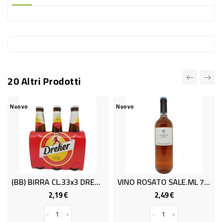
-
PLASTICA
-
AFFINI
LAVAGGIO
20 Altri Prodotti
STOVIGLIE
DEODORANTI
Nuovo
Nuovo
DETERSIVI
TESSUTI
DETERGENTI
SUPERFICI
(BB) BIRRA CL.33x3 DREHER
VINO ROSATO SALE.ML 750 11,5%
ACCESSORI
2,19 €
2,49 €
Prezzo
Prezzo
CASA
-
+
-
+