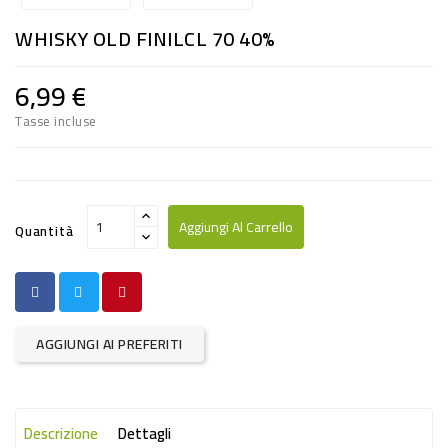
RISO
WHISKY OLD FINILCL 70 40%
E
FARINA
6,99 €
DIETETICO
Tasse incluse
NATURALI
SNACKS
ALIMENTI
Aggiungi Al Carrello
Quantità
CONSERVATI
CURA
CASA
AGGIUNGI AI PREFERITI
INSETTICIDI
CARTA
Descrizione
Dettagli