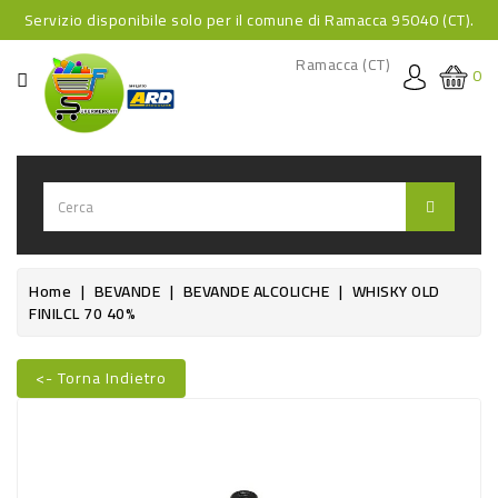
Servizio disponibile solo per il comune di Ramacca 95040 (CT).
CATEGORIA
Ramacca (CT)
0
HOME
BEVANDE
BEVANDE
ANALCOLICHE
BEVANDE
Home
BEVANDE
BEVANDE ALCOLICHE
WHISKY OLD
FINILCL 70 40%
ALCOLICHE
BEVANDE
<- Torna Indietro
CALDE
FOOD