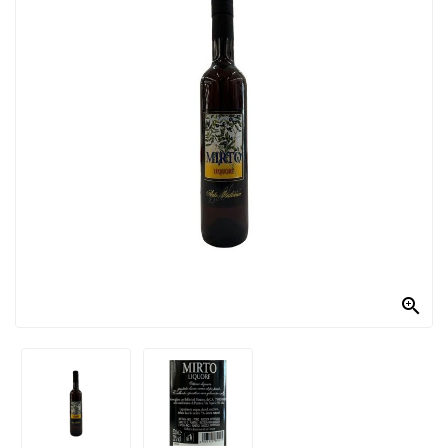
PRODOTTI
PER
CONDIRE
DOLCIARIO
PRODOTTI
DA
FORNO
RICORRENZE
PASQUALI

PREPARATI
ALIMENTI
INFANZIA
PASTA,