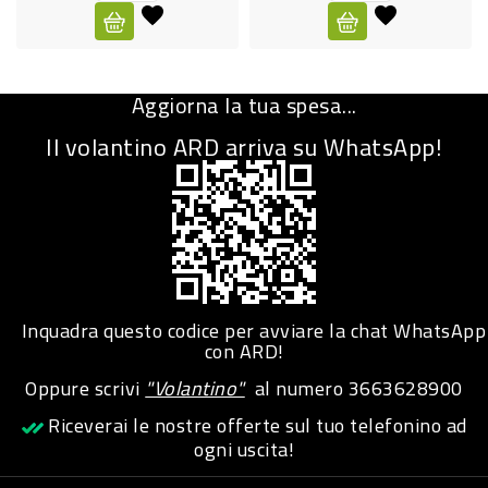
CURA
PERSONA
Aggiorna la tua spesa...
IGIENICO
Il volantino ARD arriva su WhatsApp!
SANITARI
ACCESSORI
PERSONA
PUERICULTURA
IGIENE
Inquadra questo codice per avviare la chat WhatsApp
PERSONA
con ARD!
Oppure scrivi
"Volantino"
al numero
3663628900
PETS
Riceverai le nostre offerte sul tuo telefonino ad
ogni uscita!
PET
ACCESSORI