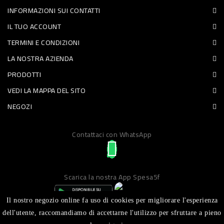
INFORMAZIONI SUI CONTATTI
PET
IL TUO ACCOUNT
FOOD
TERMINI E CONDIZIONI
LA NOSTRA AZIENDA
FRESCHI
PRODOTTI
PIATTI
VEDI LA MAPPA DEL SITO
PRONTI
NEGOZI
E
Contattaci con WhatsApp
CONDIMENTI
CARNE
ORTOFRUTTA
Scarica la nostra App Spesa5f
UOVA
Il nostro negozio online fa uso di cookies per migliorare l'esperienza
PANIFICI
dell'utente, raccomandiamo di accettarne l'utilizzo per sfruttare a pieno