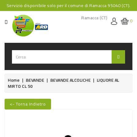
Servizio disponibile solo per il comune di Ramacca 95040 (CT).
CATEGORIA
Ramacca (CT)
0
HOME
BEVANDE
BEVANDE
ANALCOLICHE
BEVANDE
Home
BEVANDE
BEVANDE ALCOLICHE
LIQUORE AL
MIRTO CL 50
ALCOLICHE
BEVANDE
<- Torna Indietro
CALDE
FOOD