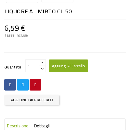
RISO
LIQUORE AL MIRTO CL 50
E
FARINA
6,59 €
DIETETICO
Tasse incluse
NATURALI
SNACKS
ALIMENTI
Aggiungi Al Carrello
Quantità
CONSERVATI
CURA
CASA
AGGIUNGI AI PREFERITI
INSETTICIDI
CARTA
Descrizione
Dettagli