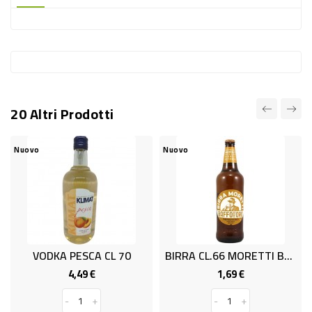
-
PLASTICA
-
AFFINI
LAVAGGIO
20 Altri Prodotti
STOVIGLIE
DEODORANTI
Nuovo
Nuovo
DETERSIVI
TESSUTI
DETERGENTI
SUPERFICI
VODKA PESCA CL 70
BIRRA CL.66 MORETTI BAFFO ORO
ACCESSORI
4,49 €
1,69 €
Prezzo
Prezzo
CASA
-
+
-
+