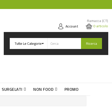
Ramacca (CT)
0
articolo
Account
Ricerca
SURGELATI
NON FOOD
PROMO