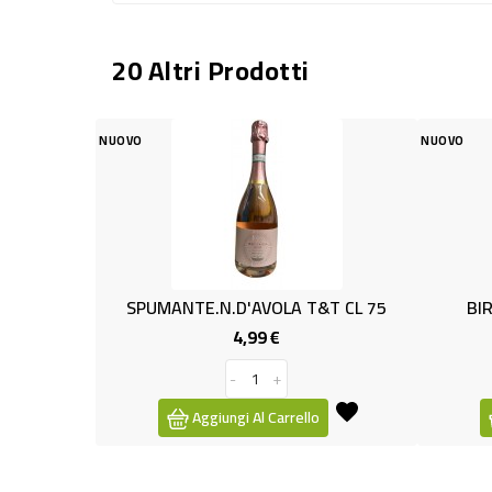
20 Altri Prodotti
NUOVO
MANTE.N.D'AVOLA T&T CL 75
BIRRA ALPEN 33CL X6 
4,99 €
3,19 €
Prezzo
Prezzo
-
+
-
+
Aggiungi Al Carrello
Aggiungi Al Carrello