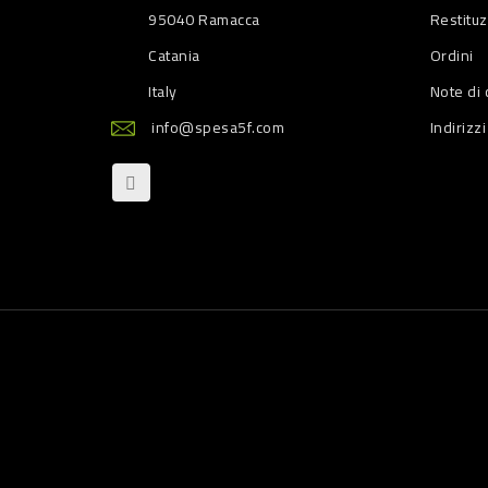
95040 Ramacca
Restitu
Catania
Ordini
Italy
Note di 
info@spesa5f.com
Indirizzi