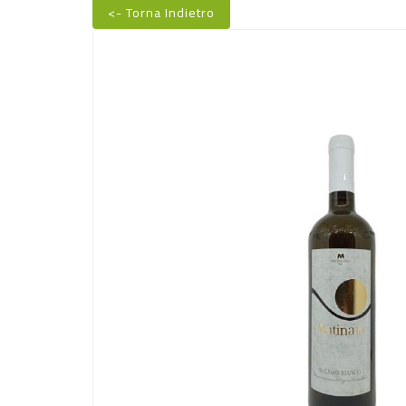
<- Torna Indietro
Nuovo