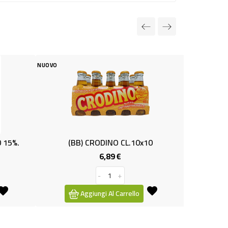
NUOVO
BB) CRODINO CL.10x10
VINO BIANCO IGT ML 75
6,89 €
1,89 €
Prezzo
Prezzo
-
+
-
+
Aggiungi Al Carrello
Aggiungi Al Carrello