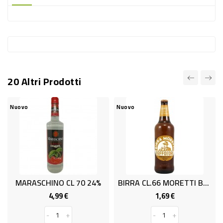
-
PLASTICA
-
AFFINI
LAVAGGIO
20 Altri Prodotti
STOVIGLIE
DEODORANTI
Nuovo
Nuovo
DETERSIVI
TESSUTI
DETERGENTI
SUPERFICI
MARASCHINO CL 70 24%
BIRRA CL.66 MORETTI BAFFO ORO
ACCESSORI
4,99 €
1,69 €
Prezzo
Prezzo
CASA
-
+
-
+