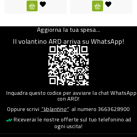
CURA
PERSONA
Aggiorna la tua spesa...
IGIENICO
Il volantino ARD arriva su WhatsApp!
SANITARI
ACCESSORI
PERSONA
PUERICULTURA
IGIENE
Inquadra questo codice per avviare la chat WhatsApp
PERSONA
con ARD!
Oppure scrivi
"Volantino"
al numero
3663628900
PETS
Riceverai le nostre offerte sul tuo telefonino ad
ogni uscita!
PET
ACCESSORI