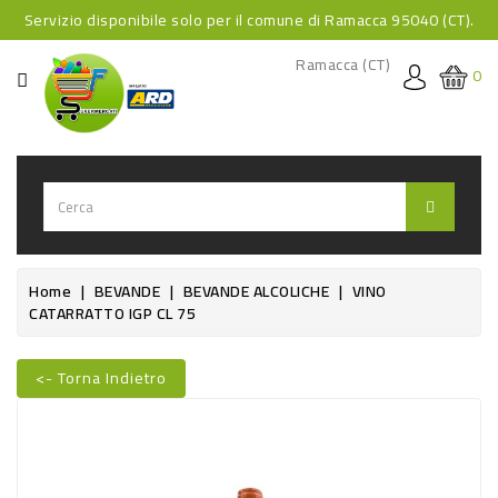
Servizio disponibile solo per il comune di Ramacca 95040 (CT).
CATEGORIA
Ramacca (CT)
0
HOME
BEVANDE
BEVANDE
ANALCOLICHE
BEVANDE
Home
BEVANDE
BEVANDE ALCOLICHE
VINO
CATARRATTO IGP CL 75
ALCOLICHE
BEVANDE
<- Torna Indietro
CALDE
Nuovo
FOOD