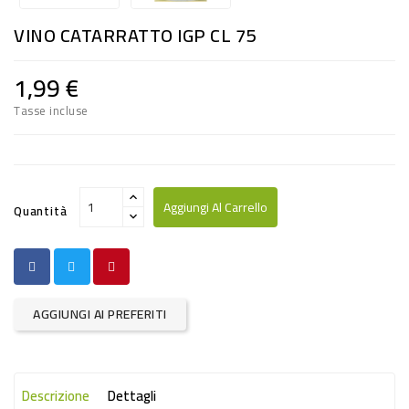
RISO
VINO CATARRATTO IGP CL 75
E
FARINA
1,99 €
DIETETICO
Tasse incluse
NATURALI
SNACKS
ALIMENTI
Aggiungi Al Carrello
Quantità
CONSERVATI
CURA
CASA
AGGIUNGI AI PREFERITI
INSETTICIDI
CARTA
Descrizione
Dettagli