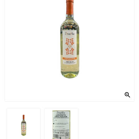
PRODOTTI
PER
CONDIRE
DOLCIARIO
PRODOTTI
DA
FORNO
RICORRENZE
PASQUALI

PREPARATI
ALIMENTI
INFANZIA
PASTA,