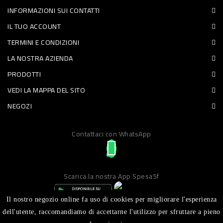
INFORMAZIONI SUI CONTATTI
PET
IL TUO ACCOUNT
FOOD
TERMINI E CONDIZIONI
LA NOSTRA AZIENDA
FRESCHI
PRODOTTI
PIATTI
VEDI LA MAPPA DEL SITO
PRONTI
NEGOZI
E
Contattaci con WhatsApp
CONDIMENTI
CARNE
ORTOFRUTTA
Scarica la nostra App Spesa5f
UOVA
Il nostro negozio online fa uso di cookies per migliorare l'esperienza
PANIFICI
dell'utente, raccomandiamo di accettarne l'utilizzo per sfruttare a pieno