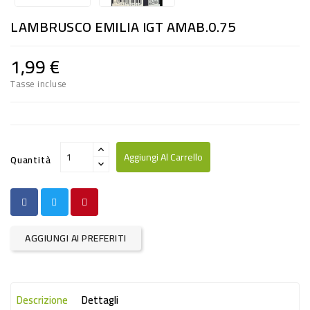
RISO
LAMBRUSCO EMILIA IGT AMAB.0.75
E
FARINA
1,99 €
DIETETICO
Tasse incluse
NATURALI
SNACKS
ALIMENTI
Aggiungi Al Carrello
Quantità
CONSERVATI
CURA
CASA
AGGIUNGI AI PREFERITI
INSETTICIDI
CARTA
Descrizione
Dettagli