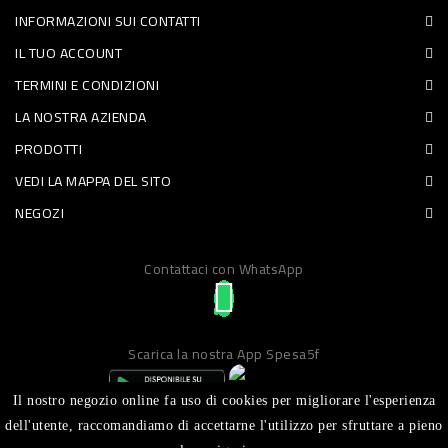
INFORMAZIONI SUI CONTATTI
PET
IL TUO ACCOUNT
FOOD
TERMINI E CONDIZIONI
LA NOSTRA AZIENDA
FRESCHI
PRODOTTI
PIATTI
VEDI LA MAPPA DEL SITO
PRONTI
NEGOZI
E
Contattaci con WhatsApp
CONDIMENTI
CARNE
ORTOFRUTTA
Scarica la nostra App Spesa5f
UOVA
Il nostro negozio online fa uso di cookies per migliorare l'esperienza
PANIFICI
dell'utente, raccomandiamo di accettarne l'utilizzo per sfruttare a pieno