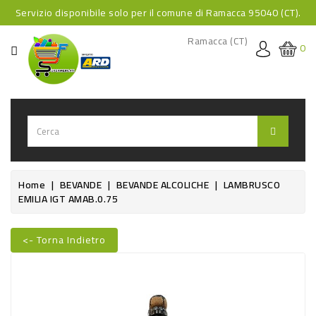
Servizio disponibile solo per il comune di Ramacca 95040 (CT).
CATEGORIA
Ramacca (CT)
0
HOME
BEVANDE
BEVANDE
ANALCOLICHE
BEVANDE
Home
BEVANDE
BEVANDE ALCOLICHE
LAMBRUSCO
EMILIA IGT AMAB.0.75
ALCOLICHE
BEVANDE
<- Torna Indietro
CALDE
FOOD