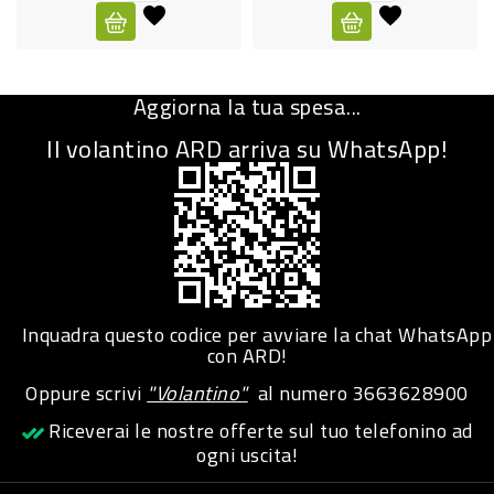
CURA
PERSONA
Aggiorna la tua spesa...
IGIENICO
Il volantino ARD arriva su WhatsApp!
SANITARI
ACCESSORI
PERSONA
PUERICULTURA
IGIENE
Inquadra questo codice per avviare la chat WhatsApp
PERSONA
con ARD!
Oppure scrivi
"Volantino"
al numero
3663628900
PETS
Riceverai le nostre offerte sul tuo telefonino ad
ogni uscita!
PET
ACCESSORI