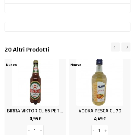
-
PLASTICA
-
AFFINI
LAVAGGIO
20 Altri Prodotti
STOVIGLIE
DEODORANTI
Nuovo
Nuovo
DETERSIVI
TESSUTI
DETERGENTI
SUPERFICI
BIRRA VIKTOR CL 66 PET 4%
VODKA PESCA CL 70
ACCESSORI
0,95 €
4,49 €
Prezzo
Prezzo
CASA
-
+
-
+