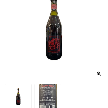
PRODOTTI
PER
CONDIRE
DOLCIARIO
PRODOTTI
DA
FORNO
RICORRENZE
PASQUALI

PREPARATI
ALIMENTI
INFANZIA
PASTA,