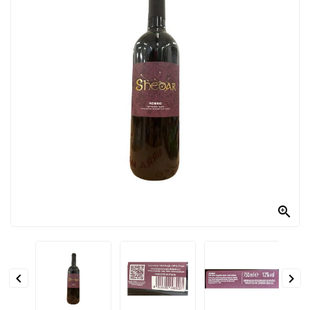
PRODOTTI
PER
CONDIRE
DOLCIARIO
PRODOTTI
DA
FORNO
RICORRENZE
PASQUALI

PREPARATI
ALIMENTI
INFANZIA


PASTA,