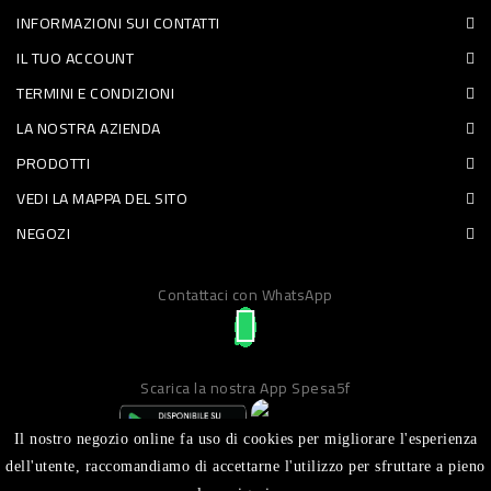
INFORMAZIONI SUI CONTATTI
PET
IL TUO ACCOUNT
FOOD
TERMINI E CONDIZIONI
LA NOSTRA AZIENDA
FRESCHI
PRODOTTI
PIATTI
VEDI LA MAPPA DEL SITO
PRONTI
NEGOZI
E
Contattaci con WhatsApp
CONDIMENTI
CARNE
ORTOFRUTTA
Scarica la nostra App Spesa5f
UOVA
Il nostro negozio online fa uso di cookies per migliorare l'esperienza
PANIFICI
dell'utente, raccomandiamo di accettarne l'utilizzo per sfruttare a pieno