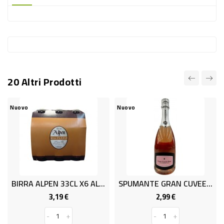
-
PLASTICA
-
AFFINI
LAVAGGIO
20 Altri Prodotti
STOVIGLIE
DEODORANTI
Nuovo
Nuovo
DETERSIVI
TESSUTI
DETERGENTI
SUPERFICI
BIRRA ALPEN 33CL X6 ALPEN
SPUMANTE GRAN CUVEE ROSE CL 75
ACCESSORI
3,19 €
2,99 €
Prezzo
Prezzo
CASA
-
+
-
+