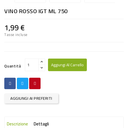
RISO
VINO ROSSO IGT ML 750
E
FARINA
1,99 €
DIETETICO
Tasse incluse
NATURALI
SNACKS
ALIMENTI
Aggiungi Al Carrello
Quantità
CONSERVATI
CURA
CASA
AGGIUNGI AI PREFERITI
INSETTICIDI
CARTA
Descrizione
Dettagli