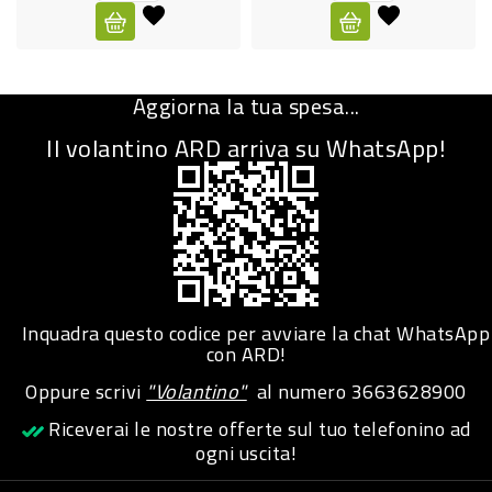
CURA
PERSONA
Aggiorna la tua spesa...
IGIENICO
Il volantino ARD arriva su WhatsApp!
SANITARI
ACCESSORI
PERSONA
PUERICULTURA
IGIENE
Inquadra questo codice per avviare la chat WhatsApp
PERSONA
con ARD!
Oppure scrivi
"Volantino"
al numero
3663628900
PETS
Riceverai le nostre offerte sul tuo telefonino ad
ogni uscita!
PET
ACCESSORI