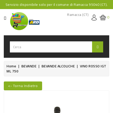
Servizio disponibile solo per il comune di Ramacca 95040 (CT).
CATEGORIA
Ramacca (CT)
0
HOME
BEVANDE
BEVANDE
ANALCOLICHE
BEVANDE
Home
BEVANDE
BEVANDE ALCOLICHE
VINO ROSSO IGT
ML 750
ALCOLICHE
BEVANDE
<- Torna Indietro
CALDE
Nuovo
FOOD