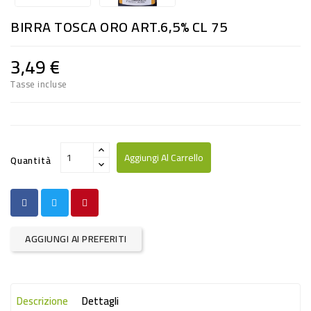
RISO
BIRRA TOSCA ORO ART.6,5% CL 75
E
FARINA
3,49 €
DIETETICO
Tasse incluse
NATURALI
SNACKS
ALIMENTI
Aggiungi Al Carrello
Quantità
CONSERVATI
CURA
CASA
AGGIUNGI AI PREFERITI
INSETTICIDI
CARTA
Descrizione
Dettagli