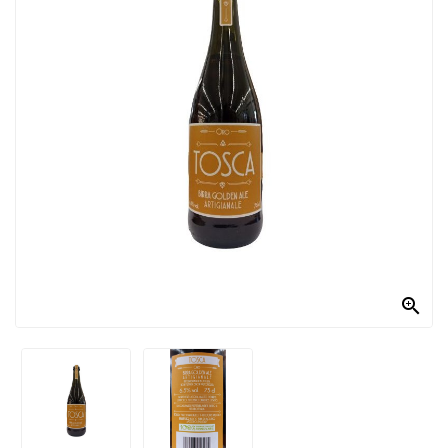
PRODOTTI
PER
CONDIRE
DOLCIARIO
PRODOTTI
DA
FORNO
RICORRENZE
PASQUALI

PREPARATI
ALIMENTI
INFANZIA
PASTA,