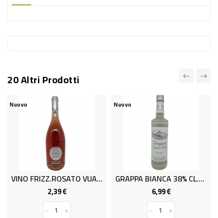
-
PLASTICA
-
AFFINI
LAVAGGIO
20 Altri Prodotti
STOVIGLIE
DEODORANTI
Nuovo
Nuovo
Nu
DETERSIVI
TESSUTI
DETERGENTI
SUPERFICI
VINO FRIZZ.ROSATO VUALE ML 750
GRAPPA BIANCA 38% CL.70
ACCESSORI
2,39 €
6,99 €
Prezzo
Prezzo
CASA
-
+
-
+