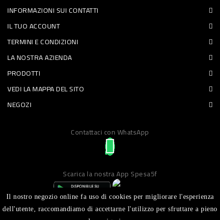
INFORMAZIONI SUI CONTATTI
PET
IL TUO ACCOUNT
FOOD
TERMINI E CONDIZIONI
LA NOSTRA AZIENDA
FRESCHI
PRODOTTI
PIATTI
VEDI LA MAPPA DEL SITO
PRONTI
NEGOZI
E
Contattaci con WhatsApp
CONDIMENTI
CARNE
ORTOFRUTTA
Scarica la nostra App Spesa5f
UOVA
Il nostro negozio online fa uso di cookies per migliorare l'esperienza
PANIFICI
dell'utente, raccomandiamo di accettarne l'utilizzo per sfruttare a pieno