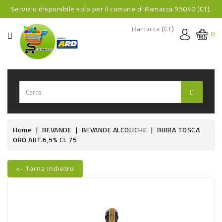
Servizio disponibile solo per il comune di Ramacca 95040 (CT).
CATEGORIA
Ramacca (CT)
0
HOME
BEVANDE
BEVANDE
ANALCOLICHE
BEVANDE
Home
BEVANDE
BEVANDE ALCOLICHE
BIRRA TOSCA
ORO ART.6,5% CL 75
ALCOLICHE
BEVANDE
<- Torna Indietro
CALDE
FOOD