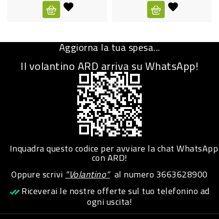
CURA
PERSONA
Aggiorna la tua spesa...
IGIENICO
Il volantino ARD arriva su WhatsApp!
SANITARI
ACCESSORI
PERSONA
PUERICULTURA
IGIENE
Inquadra questo codice per avviare la chat WhatsApp
PERSONA
con ARD!
Oppure scrivi
"Volantino"
al numero
3663628900
PETS
Riceverai le nostre offerte sul tuo telefonino ad
ogni uscita!
PET
ACCESSORI