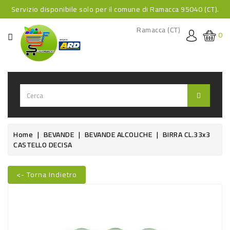
Servizio disponibile solo per il comune di Ramacca 95040 (CT).
CATEGORIA
Ramacca (CT)
0
HOME
BEVANDE
BEVANDE
ANALCOLICHE
BEVANDE
Home
BEVANDE
BEVANDE ALCOLICHE
BIRRA CL.33x3
CASTELLO DECISA
ALCOLICHE
BEVANDE
<- Torna Indietro
CALDE
Nuovo
FOOD