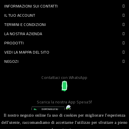
INFORMAZIONI SUI CONTATTI
PET
IL TUO ACCOUNT
FOOD
TERMINI E CONDIZIONI
LA NOSTRA AZIENDA
FRESCHI
PRODOTTI
PIATTI
VEDI LA MAPPA DEL SITO
PRONTI
NEGOZI
E
Contattaci con WhatsApp
CONDIMENTI
CARNE
ORTOFRUTTA
Scarica la nostra App Spesa5f
UOVA
Il nostro negozio online fa uso di cookies per migliorare l'esperienza
PANIFICI
dell'utente, raccomandiamo di accettarne l'utilizzo per sfruttare a pieno