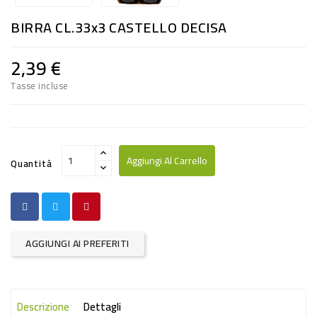
RISO
BIRRA CL.33x3 CASTELLO DECISA
E
FARINA
2,39 €
DIETETICO
Tasse incluse
NATURALI
SNACKS
ALIMENTI
Aggiungi Al Carrello
Quantità
CONSERVATI
CURA
CASA
AGGIUNGI AI PREFERITI
INSETTICIDI
CARTA
Descrizione
Dettagli