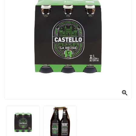
PRODOTTI
PER
CONDIRE
DOLCIARIO
PRODOTTI
DA
FORNO
RICORRENZE
PASQUALI

PREPARATI
ALIMENTI
INFANZIA
PASTA,