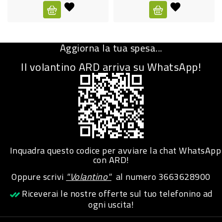
CURA
PERSONA
Aggiorna la tua spesa...
IGIENICO
Il volantino ARD arriva su WhatsApp!
SANITARI
ACCESSORI
PERSONA
PUERICULTURA
IGIENE
Inquadra questo codice per avviare la chat WhatsApp
PERSONA
con ARD!
Oppure scrivi
"Volantino"
al numero
3663628900
PETS
Riceverai le nostre offerte sul tuo telefonino ad
ogni uscita!
PET
ACCESSORI