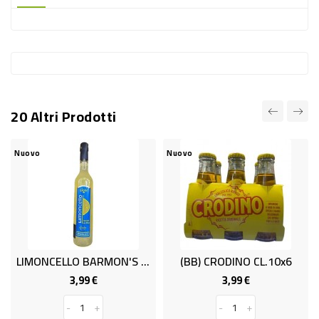
-
PLASTICA
-
AFFINI
LAVAGGIO
20 Altri Prodotti
STOVIGLIE
DEODORANTI
Nuovo
Nuovo
DETERSIVI
TESSUTI
DETERGENTI
SUPERFICI
LIMONCELLO BARMON'S CL 50 28%
(BB) CRODINO CL.10x6
ACCESSORI
3,99 €
3,99 €
Prezzo
Prezzo
CASA
-
+
-
+