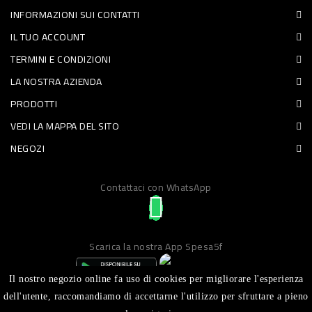
INFORMAZIONI SUI CONTATTI
PET
IL TUO ACCOUNT
FOOD
TERMINI E CONDIZIONI
LA NOSTRA AZIENDA
FRESCHI
PRODOTTI
PIATTI
VEDI LA MAPPA DEL SITO
PRONTI
NEGOZI
E
Contattaci con WhatsApp
CONDIMENTI
CARNE
ORTOFRUTTA
Scarica la nostra App Spesa5f
UOVA
Il nostro negozio online fa uso di cookies per migliorare l'esperienza
PANIFICI
dell'utente, raccomandiamo di accettarne l'utilizzo per sfruttare a pieno