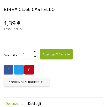
RISO
BIRRA CL.66 CASTELLO
E
FARINA
1,39 €
DIETETICO
Tasse incluse
NATURALI
SNACKS
ALIMENTI
Aggiungi Al Carrello
Quantità
CONSERVATI
CURA
CASA
AGGIUNGI AI PREFERITI
INSETTICIDI
CARTA
Descrizione
Dettagli