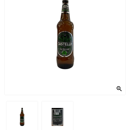
PRODOTTI
PER
CONDIRE
DOLCIARIO
PRODOTTI
DA
FORNO
RICORRENZE
PASQUALI

PREPARATI
ALIMENTI
INFANZIA
PASTA,