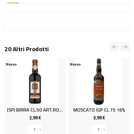
-
PLASTICA
-
AFFINI
LAVAGGIO
20 Altri Prodotti
STOVIGLIE
DEODORANTI
Nuovo
Nuovo
DETERSIVI
TESSUTI
DETERGENTI
SUPERFICI
(SP) BIRRA CL.50 ART.ROSSA M.BIRRAI
MOSCATO IGP CL 75 16%
ACCESSORI
2,99 €
3,99 €
Prezzo
Prezzo
CASA
-
+
-
+