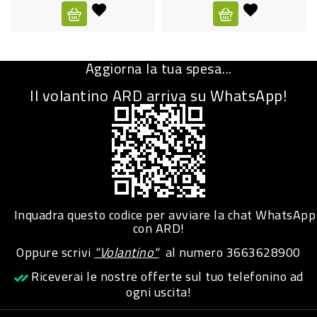
CURA
PERSONA
Aggiorna la tua spesa...
IGIENICO
Il volantino ARD arriva su WhatsApp!
SANITARI
ACCESSORI
PERSONA
PUERICULTURA
IGIENE
Inquadra questo codice per avviare la chat WhatsApp
PERSONA
con ARD!
Oppure scrivi
"Volantino"
al numero
3663628900
PETS
Riceverai le nostre offerte sul tuo telefonino ad
ogni uscita!
PET
ACCESSORI