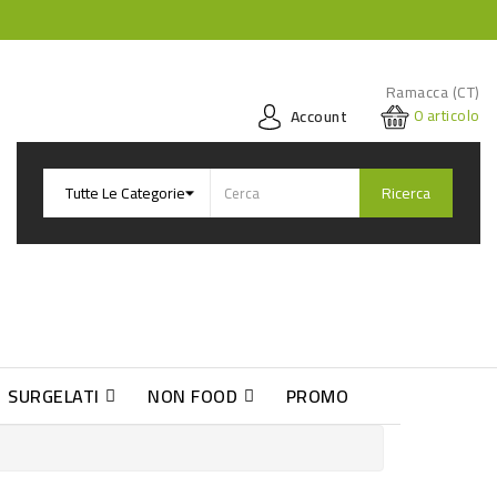
Ramacca (CT)
0
articolo
Account
Ricerca
SURGELATI
NON FOOD
PROMO