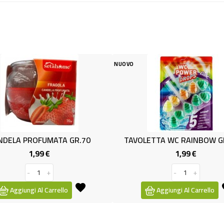
NUOVO
ELA PROFUMATA GR.70
TAVOLETTA WC RAINBOW GR5
1,99 €
1,99 €
Prezzo
Prezzo
-
+
-
+
Aggiungi Al Carrello
Aggiungi Al Carrello