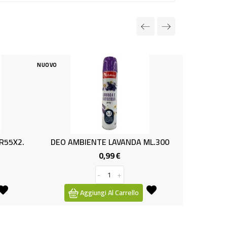
NUOVO
NUOVO
5X2.
DEO AMBIENTE LAVANDA ML.300
DIFFUSO
0,99 €
Prezzo
-
+
Aggiungi Al Carrello
Ag