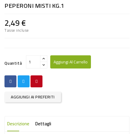
PEPERONI MISTI KG.1
RISO
E
2,49 €
FARINA
Tasse incluse
DIETETICO
NATURALI
SNACKS
Aggiungi Al Carrello
Quantità
ALIMENTI
CONSERVATI
CURA
AGGIUNGI AI PREFERITI
CASA
INSETTICIDI
Descrizione
Dettagli
CARTA