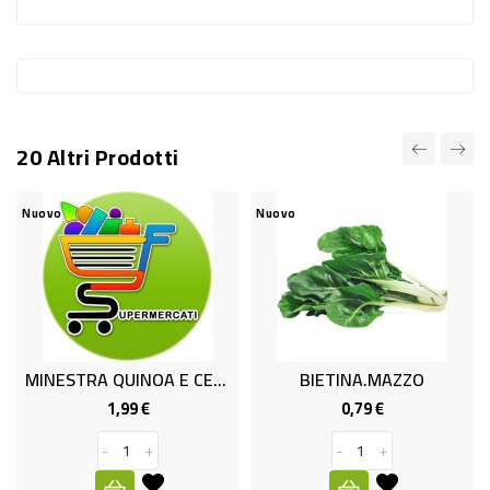
-
PLASTICA
-
AFFINI
20 Altri Prodotti
LAVAGGIO
STOVIGLIE
Nuovo
Nuovo
DEODORANTI
DETERSIVI
TESSUTI
DETERGENTI
MINESTRA QUINOA E CECI GR.310
BIETINA.MAZZO
SUPERFICI
1,99 €
0,79 €
Prezzo
Prezzo
ACCESSORI
-
+
-
+
CASA