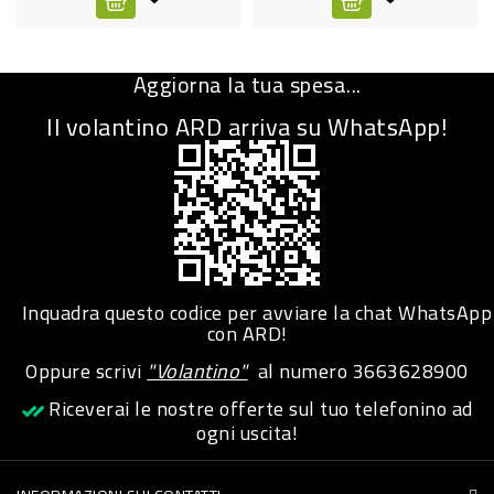
CURA
PERSONA
Aggiorna la tua spesa...
IGIENICO
Il volantino ARD arriva su WhatsApp!
SANITARI
ACCESSORI
PERSONA
PUERICULTURA
IGIENE
Inquadra questo codice per avviare la chat WhatsApp
con ARD!
PERSONA
Oppure scrivi
"Volantino"
al numero
3663628900
PETS
Riceverai le nostre offerte sul tuo telefonino ad
ogni uscita!
PET
ACCESSORI