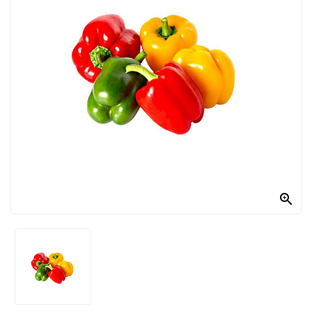
PRODOTTI
PER
CONDIRE
DOLCIARIO
PRODOTTI
DA
FORNO
RICORRENZE
PASQUALI

PREPARATI
ALIMENTI
INFANZIA
PASTA,