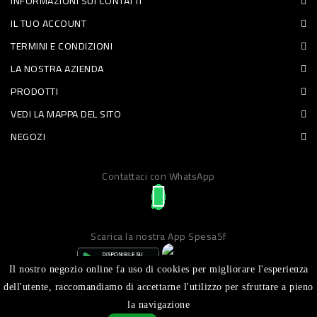
INFORMAZIONI SUI CONTATTI
PET
IL TUO ACCOUNT
TERMINI E CONDIZIONI
FOOD
LA NOSTRA AZIENDA
FRESCHI
PRODOTTI
VEDI LA MAPPA DEL SITO
PIATTI
NEGOZI
PRONTI
E
Contattaci con WhatsApp
CONDIMENTI
CARNE
Scarica la nostra App Spesa5f
ORTOFRUTTA
UOVA
Il nostro negozio online fa uso di cookies per migliorare l'esperienza
dell'utente, raccomandiamo di accettarne l'utilizzo per sfruttare a pieno
PANIFICI
la navigazione
Realizzato da ICT S.R.L