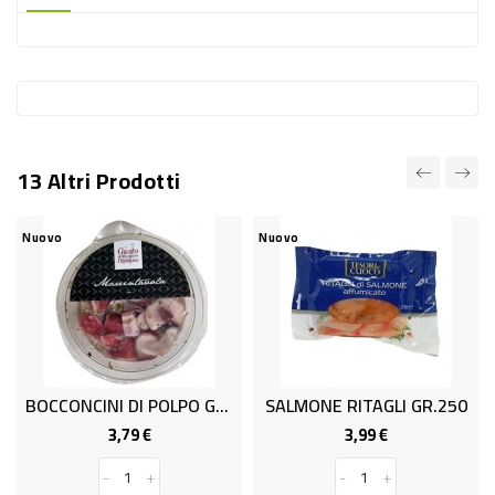
-
PLASTICA
-
AFFINI
LAVAGGIO
13 Altri Prodotti
STOVIGLIE
DEODORANTI
Nuovo
Nuovo
DETERSIVI
TESSUTI
DETERGENTI
SUPERFICI
BOCCONCINI DI POLPO GR.130
SALMONE RITAGLI GR.250
ACCESSORI
3,79 €
3,99 €
Prezzo
Prezzo
CASA
-
+
-
+