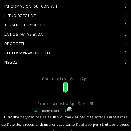
INFORMAZIONI SUI CONTATTI
PET
IL TUO ACCOUNT
FOOD
TERMINI E CONDIZIONI
LA NOSTRA AZIENDA
FRESCHI
PRODOTTI
PIATTI
VEDI LA MAPPA DEL SITO
PRONTI
NEGOZI
E
Contattaci con WhatsApp
CONDIMENTI
CARNE
ORTOFRUTTA
Scarica la nostra App Spesa5f
UOVA
Il nostro negozio online fa uso di cookies per migliorare l'esperienza
PANIFICI
dell'utente, raccomandiamo di accettarne l'utilizzo per sfruttare a pieno