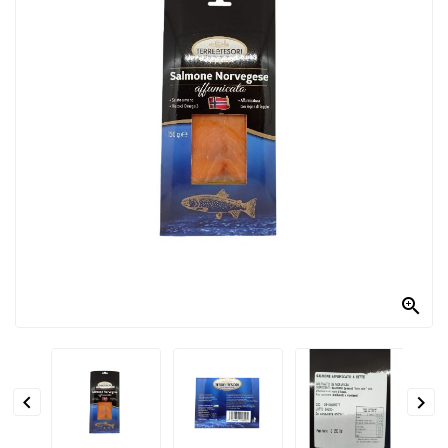
PRODOTTI
PER
CONDIRE
DOLCIARIO
PRODOTTI
DA
FORNO
RICORRENZE
PASQUALI

PREPARATI
ALIMENTI
INFANZIA


PASTA,