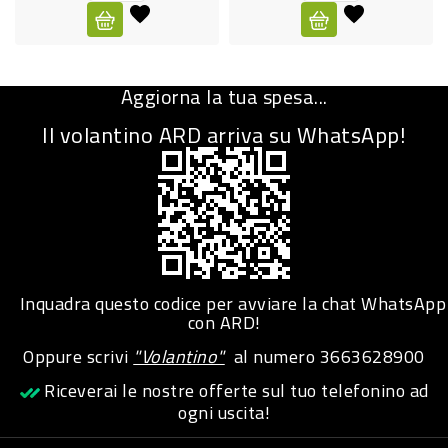
CURA
PERSONA
Aggiorna la tua spesa...
IGIENICO
Il volantino ARD arriva su WhatsApp!
SANITARI
ACCESSORI
PERSONA
PUERICULTURA
IGIENE
Inquadra questo codice per avviare la chat WhatsApp
PERSONA
con ARD!
Oppure scrivi
"Volantino"
al numero
3663628900
PETS
Riceverai le nostre offerte sul tuo telefonino ad
ogni uscita!
PET
ACCESSORI