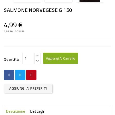
RISO
SALMONE NORVEGESE G 150
E
FARINA
4,99 €
DIETETICO
Tasse incluse
NATURALI
SNACKS
ALIMENTI
Aggiungi Al Carrello
Quantità
CONSERVATI
CURA
CASA
AGGIUNGI AI PREFERITI
INSETTICIDI
CARTA
Descrizione
Dettagli