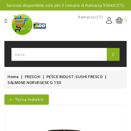
Servizio disponibile solo per il comune di Ramacca 95040 (CT).
CATEGORIA
Ramacca (CT)
0
HOME
BEVANDE
BEVANDE
ANALCOLICHE
BEVANDE
Home
FRESCHI
PESCE INDUST-SUSHI FRESCO
SALMONE NORVEGESE G 150
ALCOLICHE
BEVANDE
<- Torna Indietro
CALDE
Nuovo
FOOD