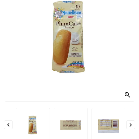
PRODOTTI
PER
CONDIRE
DOLCIARIO
PRODOTTI
DA
FORNO
RICORRENZE
PASQUALI

PREPARATI
ALIMENTI
INFANZIA


PASTA,