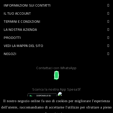
INFORMAZIONI SUI CONTATTI
PET
IL TUO ACCOUNT
FOOD
TERMINI E CONDIZIONI
LA NOSTRA AZIENDA
FRESCHI
PRODOTTI
PIATTI
VEDI LA MAPPA DEL SITO
PRONTI
NEGOZI
E
Contattaci con WhatsApp
CONDIMENTI
CARNE
ORTOFRUTTA
Scarica la nostra App Spesa5f
UOVA
Il nostro negozio online fa uso di cookies per migliorare l'esperienza
PANIFICI
dell'utente, raccomandiamo di accettarne l'utilizzo per sfruttare a pieno