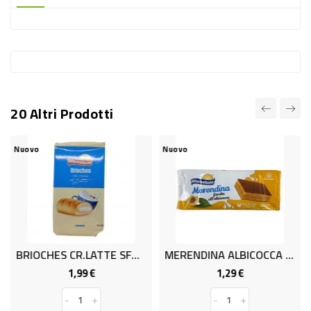
-
PLASTICA
-
AFFINI
LAVAGGIO
20 Altri Prodotti
STOVIGLIE
DEODORANTI
Nuovo
Nuovo
€
DETERSIVI
TESSUTI
DETERGENTI
SUPERFICI
BRIOCHES CR.LATTE SFOR X8 G280
MERENDINA ALBICOCCA GR.280
ACCESSORI
1,99 €
1,29 €
Prezzo
Prezzo
CASA
-
+
-
+