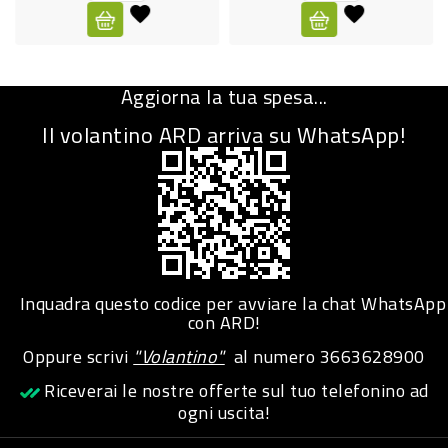
CURA
PERSONA
Aggiorna la tua spesa...
IGIENICO
Il volantino ARD arriva su WhatsApp!
SANITARI
ACCESSORI
PERSONA
PUERICULTURA
IGIENE
Inquadra questo codice per avviare la chat WhatsApp
PERSONA
con ARD!
Oppure scrivi
"Volantino"
al numero
3663628900
PETS
Riceverai le nostre offerte sul tuo telefonino ad
ogni uscita!
PET
ACCESSORI