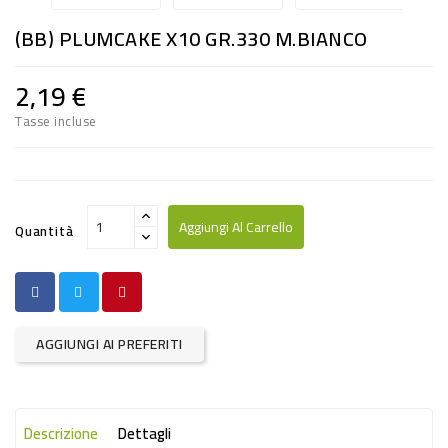
RISO
(BB) PLUMCAKE X10 GR.330 M.BIANCO
E
FARINA
2,19 €
DIETETICO
Tasse incluse
NATURALI
SNACKS
ALIMENTI
Aggiungi Al Carrello
Quantità
CONSERVATI
CURA
CASA
AGGIUNGI AI PREFERITI
INSETTICIDI
CARTA
Descrizione
Dettagli