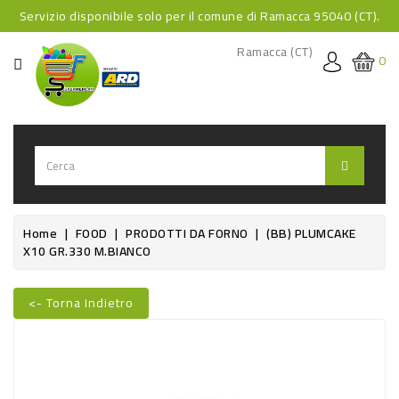
Servizio disponibile solo per il comune di Ramacca 95040 (CT).
CATEGORIA
Ramacca (CT)
0
HOME
BEVANDE
BEVANDE
ANALCOLICHE
BEVANDE
Home
FOOD
PRODOTTI DA FORNO
(BB) PLUMCAKE
X10 GR.330 M.BIANCO
ALCOLICHE
BEVANDE
<- Torna Indietro
CALDE
Nuovo
FOOD