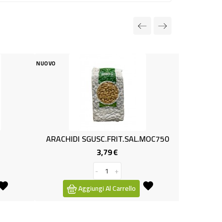
NUOVO
TONNO AL NATURALE GR.80 
0,79 €
Prezzo
-
+
Aggiungi Al Carrello
DI SGUSC.FRIT.SAL.MOC750
3,79 €
Prezzo
-
+
Aggiungi Al Carrello