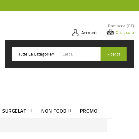
Ramacca (CT)
0
articolo
Account
Ricerca
SURGELATI
NON FOOD
PROMO