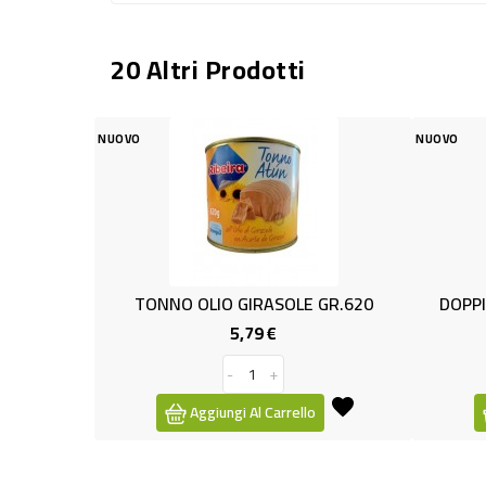
20 Altri Prodotti
NUOVO
NNO OLIO GIRASOLE GR.620
DOPPIO CONC.TUBO GR200 
5,79 €
0,89 €
Prezzo
Prezzo
-
+
-
+
Aggiungi Al Carrello
Aggiungi Al Carrello