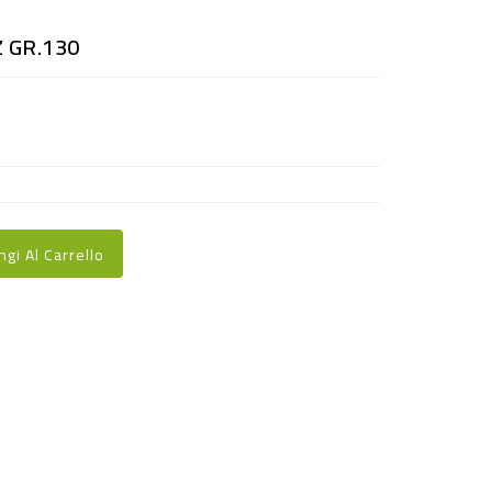
 GR.130
ngi Al Carrello