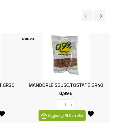
NUOVO
RLE SGUSC.TOSTATE GR40
MAIS SICILSOLE GR.285
0,99 €
0,79 €
Prezzo
Prezzo
-
+
-
+
Aggiungi Al Carrello
Aggiungi Al Carrello