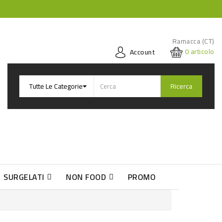
Ramacca (CT)
0
articolo
Account
Ricerca
SURGELATI
NON FOOD
PROMO