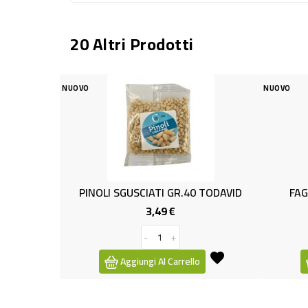
20 Altri Prodotti
NUOVO
OLI SGUSCIATI GR.40 TODAVID
FAGIOLI BORLOTTI ITA G
3,49 €
1,49 €
Prezzo
Prezzo
-
+
-
+
Aggiungi Al Carrello
Aggiungi Al Carrello