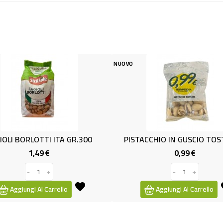
NUOVO
NUOVO
R.300
PISTACCHIO IN GUSCIO TOST.GR30
MANDO
0,99 €
Prezzo
-
+
Aggiungi Al Carrello