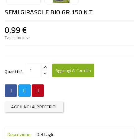
RISO
SEMI GIRASOLE BIO GR.150 N.T.
E
FARINA
0,99 €
DIETETICO
Tasse incluse
NATURALI
SNACKS
ALIMENTI
Aggiungi Al Carrello
Quantità
CONSERVATI
CURA
CASA
AGGIUNGI AI PREFERITI
INSETTICIDI
CARTA
Descrizione
Dettagli