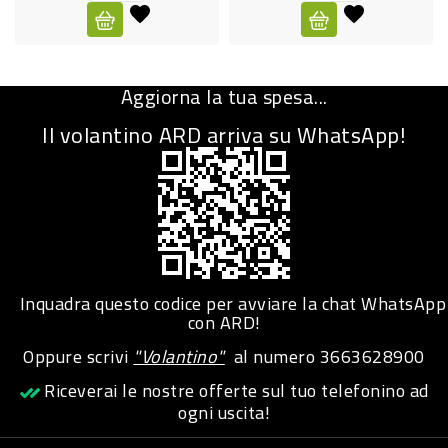
CURA
PERSONA
Aggiorna la tua spesa...
IGIENICO
Il volantino ARD arriva su WhatsApp!
SANITARI
ACCESSORI
PERSONA
PUERICULTURA
IGIENE
Inquadra questo codice per avviare la chat WhatsApp
PERSONA
con ARD!
Oppure scrivi
"Volantino"
al numero
3663628900
PETS
Riceverai le nostre offerte sul tuo telefonino ad
ogni uscita!
PET
ACCESSORI