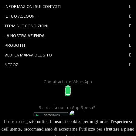
INFORMAZIONI SUI CONTATTI
PET
IL TUO ACCOUNT
FOOD
TERMINI E CONDIZIONI
LA NOSTRA AZIENDA
FRESCHI
PRODOTTI
PIATTI
VEDI LA MAPPA DEL SITO
PRONTI
NEGOZI
E
Contattaci con WhatsApp
CONDIMENTI
CARNE
ORTOFRUTTA
Scarica la nostra App Spesa5f
UOVA
Il nostro negozio online fa uso di cookies per migliorare l'esperienza
PANIFICI
dell'utente, raccomandiamo di accettarne l'utilizzo per sfruttare a pieno