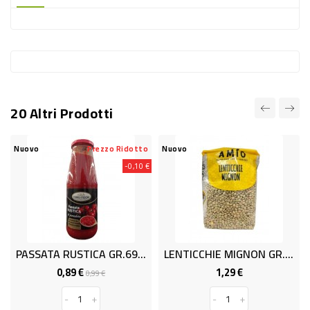
-
PLASTICA
-
AFFINI
LAVAGGIO
20 Altri Prodotti
STOVIGLIE
DEODORANTI
Nuovo
Prezzo Ridotto
Nuovo
-0,10 €
DETERSIVI
TESSUTI
DETERGENTI
SUPERFICI
PASSATA RUSTICA GR.690 SICILS.
LENTICCHIE MIGNON GR.500 SICIL
ACCESSORI
0,89 €
1,29 €
Prezzo
Prezzo
Prezzo
0,99 €
base
CASA
-
+
-
+