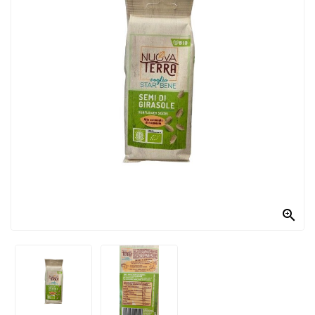
PRODOTTI
PER
CONDIRE
DOLCIARIO
PRODOTTI
DA
FORNO
RICORRENZE
PASQUALI

PREPARATI
ALIMENTI
INFANZIA
PASTA,