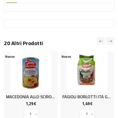
-
PLASTICA
-
AFFINI
LAVAGGIO
20 Altri Prodotti
STOVIGLIE
DEODORANTI
Nuovo
Nuovo
DETERSIVI
TESSUTI
DETERGENTI
SUPERFICI
MACEDONIA ALLO SCIROPPO GR.410
FAGIOLI BORLOTTI ITA GR.300
ACCESSORI
1,29 €
1,49 €
Prezzo
Prezzo
CASA
-
+
-
+