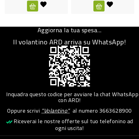
CURA
PERSONA
Aggiorna la tua spesa...
IGIENICO
Il volantino ARD arriva su WhatsApp!
SANITARI
ACCESSORI
PERSONA
PUERICULTURA
IGIENE
Inquadra questo codice per avviare la chat WhatsApp
PERSONA
con ARD!
Oppure scrivi
"Volantino"
al numero
3663628900
PETS
Riceverai le nostre offerte sul tuo telefonino ad
ogni uscita!
PET
ACCESSORI