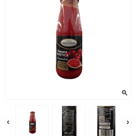
PRODOTTI
PER
CONDIRE
DOLCIARIO
PRODOTTI
DA
FORNO
RICORRENZE
PASQUALI

PREPARATI
ALIMENTI
INFANZIA


PASTA,