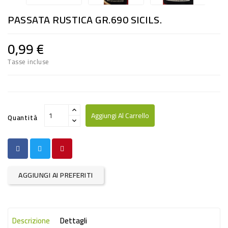
RISO
PASSATA RUSTICA GR.690 SICILS.
E
FARINA
0,99 €
DIETETICO
Tasse incluse
NATURALI
SNACKS
ALIMENTI
Aggiungi Al Carrello
Quantità
CONSERVATI
CURA
CASA
AGGIUNGI AI PREFERITI
INSETTICIDI
CARTA
Descrizione
Dettagli