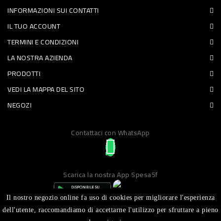
INFORMAZIONI SUI CONTATTI
PET
IL TUO ACCOUNT
FOOD
TERMINI E CONDIZIONI
LA NOSTRA AZIENDA
FRESCHI
PRODOTTI
PIATTI
VEDI LA MAPPA DEL SITO
PRONTI
NEGOZI
E
Contattaci con WhatsApp
CONDIMENTI
CARNE
ORTOFRUTTA
Scarica la nostra App Spesa5f
UOVA
Il nostro negozio online fa uso di cookies per migliorare l'esperienza
PANIFICI
dell'utente, raccomandiamo di accettarne l'utilizzo per sfruttare a pieno