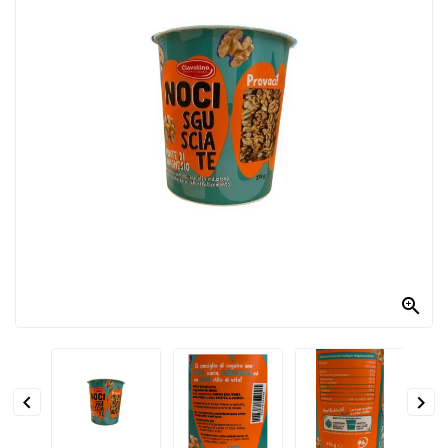
PRODOTTI
PER
CONDIRE
DOLCIARIO
PRODOTTI
DA
FORNO
RICORRENZE
PASQUALI

PREPARATI
ALIMENTI
INFANZIA


PASTA,