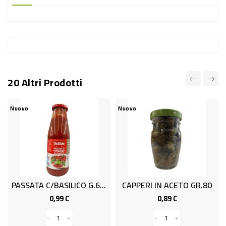
-
PLASTICA
-
AFFINI
LAVAGGIO
20 Altri Prodotti
STOVIGLIE
DEODORANTI
Nuovo
Nuovo
N
DETERSIVI
TESSUTI
DETERGENTI
SUPERFICI
PASSATA C/BASILICO G.680 SICIL
CAPPERI IN ACETO GR.80
ACCESSORI
0,99 €
0,89 €
Prezzo
Prezzo
CASA
-
+
-
+