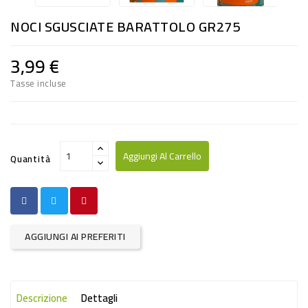
RISO
NOCI SGUSCIATE BARATTOLO GR275
E
FARINA
3,99 €
DIETETICO
Tasse incluse
NATURALI
SNACKS
ALIMENTI
Aggiungi Al Carrello
Quantità
CONSERVATI
CURA
CASA
AGGIUNGI AI PREFERITI
INSETTICIDI
CARTA
Descrizione
Dettagli