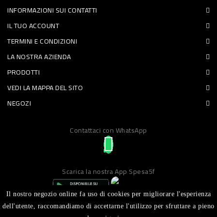
INFORMAZIONI SUI CONTATTI
PET
IL TUO ACCOUNT
FOOD
TERMINI E CONDIZIONI
LA NOSTRA AZIENDA
FRESCHI
PRODOTTI
PIATTI
VEDI LA MAPPA DEL SITO
PRONTI
NEGOZI
E
Contattaci con WhatsApp
CONDIMENTI
CARNE
ORTOFRUTTA
Scarica la nostra App Spesa5f
UOVA
Il nostro negozio online fa uso di cookies per migliorare l'esperienza
PANIFICI
dell'utente, raccomandiamo di accettarne l'utilizzo per sfruttare a pieno