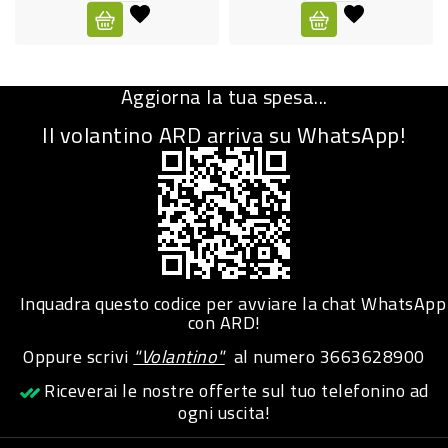
CURA
PERSONA
Aggiorna la tua spesa...
IGIENICO
Il volantino ARD arriva su WhatsApp!
SANITARI
ACCESSORI
PERSONA
PUERICULTURA
IGIENE
Inquadra questo codice per avviare la chat WhatsApp
PERSONA
con ARD!
Oppure scrivi
"Volantino"
al numero
3663628900
PETS
Riceverai le nostre offerte sul tuo telefonino ad
ogni uscita!
PET
ACCESSORI