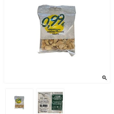
PRODOTTI
PER
CONDIRE
DOLCIARIO
PRODOTTI
DA
FORNO
RICORRENZE
PASQUALI

PREPARATI
ALIMENTI
INFANZIA
PASTA,