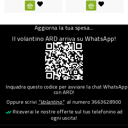
CURA
PERSONA
Aggiorna la tua spesa...
IGIENICO
Il volantino ARD arriva su WhatsApp!
SANITARI
ACCESSORI
PERSONA
PUERICULTURA
IGIENE
Inquadra questo codice per avviare la chat WhatsApp
PERSONA
con ARD!
Oppure scrivi
"Volantino"
al numero
3663628900
PETS
Riceverai le nostre offerte sul tuo telefonino ad
ogni uscita!
PET
ACCESSORI