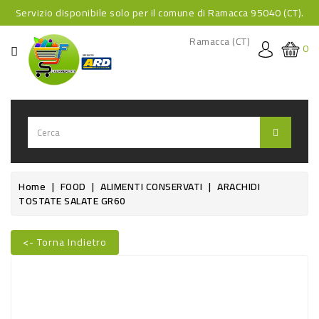
Servizio disponibile solo per il comune di Ramacca 95040 (CT).
CATEGORIA
Ramacca (CT)
0
HOME
BEVANDE
BEVANDE
ANALCOLICHE
BEVANDE
Home
FOOD
ALIMENTI CONSERVATI
ARACHIDI
TOSTATE SALATE GR60
ALCOLICHE
BEVANDE
<- Torna Indietro
CALDE
FOOD