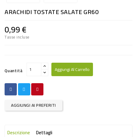
RISO
ARACHIDI TOSTATE SALATE GR60
E
FARINA
0,99 €
DIETETICO
Tasse incluse
NATURALI
SNACKS
ALIMENTI
Aggiungi Al Carrello
Quantità
CONSERVATI
CURA
CASA
AGGIUNGI AI PREFERITI
INSETTICIDI
CARTA
Descrizione
Dettagli