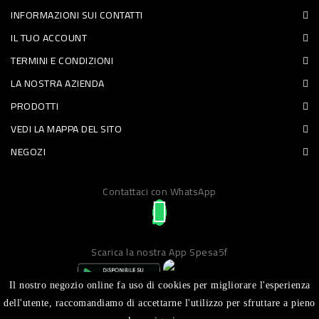
INFORMAZIONI SUI CONTATTI
PET
IL TUO ACCOUNT
FOOD
TERMINI E CONDIZIONI
LA NOSTRA AZIENDA
FRESCHI
PRODOTTI
PIATTI
VEDI LA MAPPA DEL SITO
PRONTI
NEGOZI
E
Contattaci con WhatsApp
CONDIMENTI
CARNE
ORTOFRUTTA
Scarica la nostra App Spesa5f
UOVA
Il nostro negozio online fa uso di cookies per migliorare l'esperienza
PANIFICI
dell'utente, raccomandiamo di accettarne l'utilizzo per sfruttare a pieno