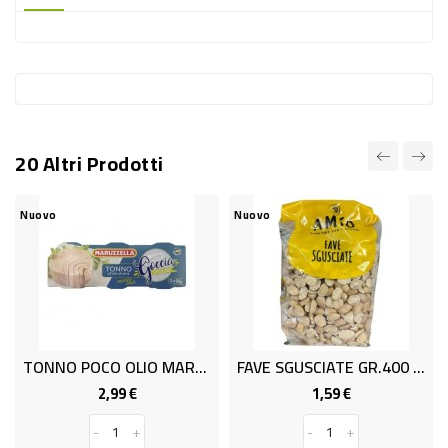
-
PLASTICA
-
AFFINI
LAVAGGIO
20 Altri Prodotti
STOVIGLIE
DEODORANTI
Nuovo
Nuovo
DETERSIVI
TESSUTI
DETERGENTI
SUPERFICI
TONNO POCO OLIO MARE' GR.60X3
FAVE SGUSCIATE GR.400 SICILSOL
ACCESSORI
2,99 €
1,59 €
Prezzo
Prezzo
CASA
-
+
-
+