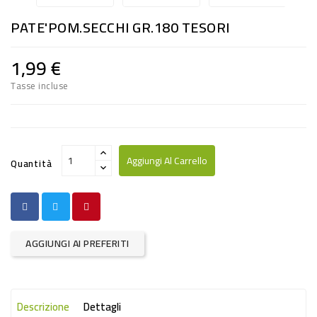
RISO
PATE'POM.SECCHI GR.180 TESORI
E
FARINA
1,99 €
DIETETICO
Tasse incluse
NATURALI
SNACKS
ALIMENTI
Aggiungi Al Carrello
Quantità
CONSERVATI
CURA
CASA
AGGIUNGI AI PREFERITI
INSETTICIDI
CARTA
Descrizione
Dettagli