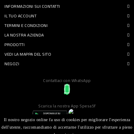
INFORMAZIONI SUI CONTATTI
PET
IL TUO ACCOUNT
FOOD
TERMINI E CONDIZIONI
LA NOSTRA AZIENDA
FRESCHI
PRODOTTI
PIATTI
VEDI LA MAPPA DEL SITO
PRONTI
NEGOZI
E
Contattaci con WhatsApp
CONDIMENTI
CARNE
ORTOFRUTTA
Scarica la nostra App Spesa5f
UOVA
Il nostro negozio online fa uso di cookies per migliorare l'esperienza
PANIFICI
dell'utente, raccomandiamo di accettarne l'utilizzo per sfruttare a pieno