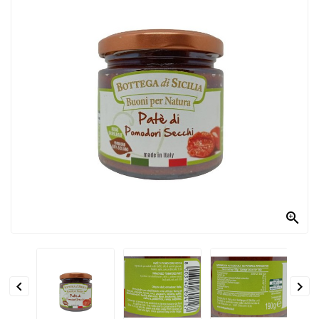
PRODOTTI
PER
CONDIRE
DOLCIARIO
PRODOTTI
DA
FORNO
RICORRENZE
PASQUALI

PREPARATI
ALIMENTI
INFANZIA


PASTA,