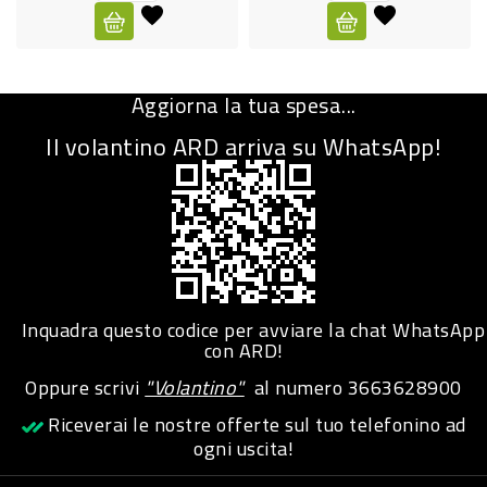
CURA
PERSONA
Aggiorna la tua spesa...
IGIENICO
Il volantino ARD arriva su WhatsApp!
SANITARI
ACCESSORI
PERSONA
PUERICULTURA
IGIENE
Inquadra questo codice per avviare la chat WhatsApp
PERSONA
con ARD!
Oppure scrivi
"Volantino"
al numero
3663628900
PETS
Riceverai le nostre offerte sul tuo telefonino ad
ogni uscita!
PET
ACCESSORI