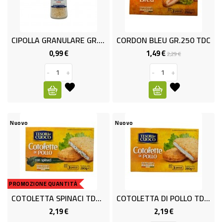
ALTRO
SALUMI
CIPOLLA GRANULARE GR. 0.26 TDC
CORDON BLEU GR.250 TDC
SURGELATI
0,99 €
1,49 €
Prezzo
Prezzo
Prezzo
2,29 €
base
SURGELATI
-
+
-
+
GELATI
NON
Nuovo
Nuovo
FOOD
ELETTRODOMESTICI
TESSILE
PROMOZIONE QUANTITÀ
BIANCHERIA
COTOLETTA SPINACI TDC GR.280
COTOLETTA DI POLLO TDC X3 G280
CASA
2,19 €
2,19 €
Prezzo
Prezzo