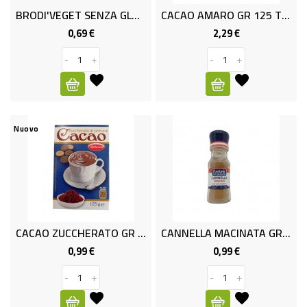
BRODI'VEGET SENZA GLUTAMMATO
CACAO AMARO GR 125 T&C
PET
0,69 €
2,29 €
Prezzo
Prezzo
FOOD
-
+
-
+
FRESCHI
PIATTI
Nuovo
PRONTI
E
CONDIMENTI
CARNE
CACAO ZUCCHERATO GR 125 TdC
CANNELLA MACINATA GR. 0.22 TDC
ORTOFRUTTA
0,99 €
0,99 €
Prezzo
Prezzo
UOVA
-
+
-
+
PANIFICI