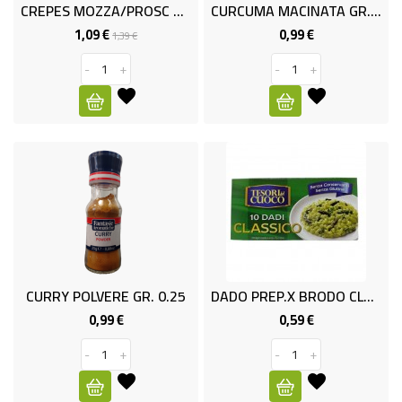
CREPES MOZZA/PROSC COTT GR.250
CURCUMA MACINATA GR. 0.30
1,09 €
0,99 €
Prezzo
Prezzo
Prezzo
1,39 €
base
-
+
-
+
CURRY POLVERE GR. 0.25
DADO PREP.X BRODO CLASSIC
0,99 €
0,59 €
Prezzo
Prezzo
-
+
-
+