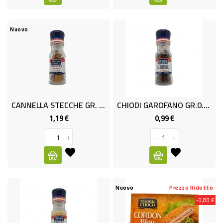
LOCALI
FORMAGGI
Nuovo
PASTA
FRESCA
PANETTERIA
E
CANNELLA STECCHE GR. 0.09
CHIODI GAROFANO GR.0.20
PASTICCERIA
1,19 €
0,99 €
Prezzo
Prezzo
PESCE
-
+
-
+
INDUST-
SUSHI
FRESCO
Nuovo
Prezzo Ridotto
LATTICINI
-0,80 €
E