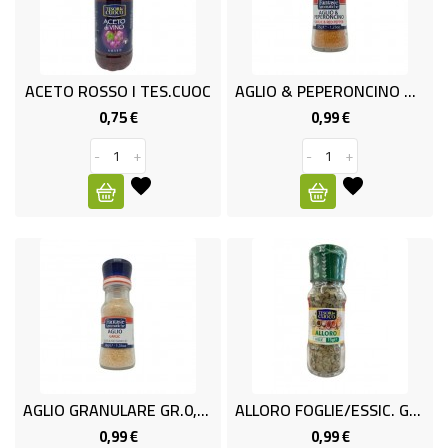
RISO
E
FARINA
ACETO ROSSO I TES.CUOC
AGLIO & PEPERONCINO GR. 0.35
0,75 €
0,99 €
Prezzo
Prezzo
DIETETICO
NATURALI
-
+
-
+
SNACKS
ALIMENTI
CONSERVATI
CURA
CASA
INSETTICIDI
AGLIO GRANULARE GR.0,38 TESORI
ALLORO FOGLIE/ESSIC. GR. 0.15
CARTA
0,99 €
0,99 €
Prezzo
Prezzo