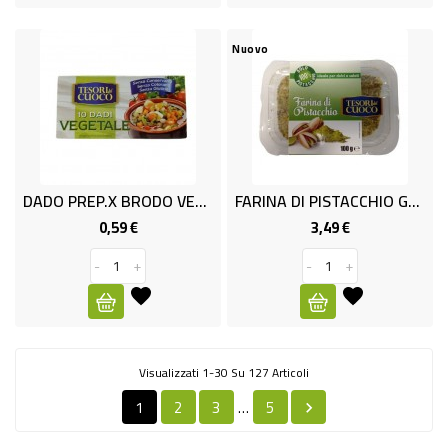
Nuovo
DADO PREP.X BRODO VEGETAL
FARINA DI PISTACCHIO GR.100
0,59 €
3,49 €
Prezzo
Prezzo
-
+
-
+
Visualizzati 1-30 Su 127 Articoli
1
2
3
5
…
