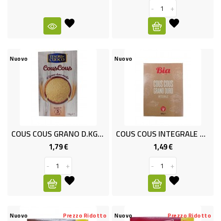
BAZAR
-
+
PROMO
Nuovo
Nuovo
COUS COUS GRANO D.KG.1 T.CUOCO
COUS COUS INTEGRALE GR.500 T.C
1,79 €
1,49 €
Prezzo
Prezzo
-
+
-
+
Nuovo
Prezzo Ridotto
Nuovo
Prezzo Ridotto