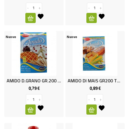
-
-
+
-
+
PLASTICA
-
AFFINI
Nuovo
Nuovo
LAVAGGIO
STOVIGLIE
DEODORANTI
DETERSIVI
AMIDO D.GRANO GR.200 TESORI C
AMIDO DI MAIS GR200 TES. CUOC.
TESSUTI
0,79 €
0,89 €
Prezzo
Prezzo
DETERGENTI
-
+
-
+
SUPERFICI
ACCESSORI
CASA