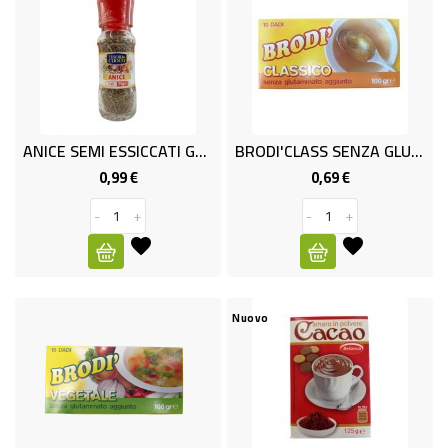
CURA
PERSONA
IGIENICO
SANITARI
ANICE SEMI ESSICCATI GR. 0.24
BRODI'CLASS SENZA GLUTAMMATO
ACCESSORI
0,99 €
0,69 €
Prezzo
Prezzo
PERSONA
-
+
-
+
PUERICULTURA
IGIENE
PERSONA
Nuovo
PETS
PET
ACCESSORI