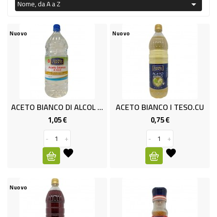
PRODOTTI
Nome, da A a Z

PER
Nuovo
Nuovo
CONDIRE
DOLCIARIO
PRODOTTI
DA
FORNO
ACETO BIANCO DI ALCOL TDC L1,5
ACETO BIANCO I TESO.CU
1,05 €
0,75 €
Prezzo
Prezzo
RICORRENZE
-
+
-
+
PASQUALI
PREPARATI
ALIMENTI
Nuovo
INFANZIA
PASTA,