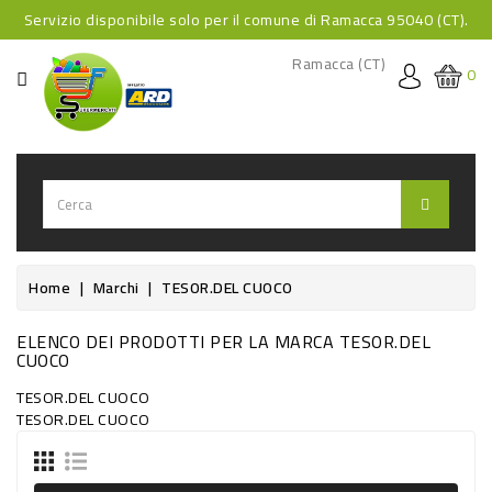
Servizio disponibile solo per il comune di Ramacca 95040 (CT).
CATEGORIA
Ramacca (CT)
0
HOME
BEVANDE
BEVANDE
ANALCOLICHE
BEVANDE
Home
Marchi
TESOR.DEL CUOCO
ALCOLICHE
ELENCO DEI PRODOTTI PER LA MARCA TESOR.DEL
BEVANDE
CUOCO
CALDE
TESOR.DEL CUOCO
TESOR.DEL CUOCO
FOOD