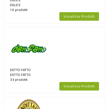
DELICE
DELICE
PET
16 prodotti
FOOD
Visualizza Prodotti
FRESCHI
PIATTI
PRONTI
E
CONDIMENTI
DETTO FATTO
DETTO FATTO
CARNE
33 prodotti
ORTOFRUTTA
Visualizza Prodotti
UOVA
PANIFICI