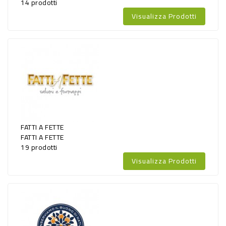
14 prodotti
ALTRO
Visualizza Prodotti
SALUMI
SURGELATI
SURGELATI
GELATI
NON
FATTI A FETTE
FOOD
FATTI A FETTE
19 prodotti
ELETTRODOMESTICI
Visualizza Prodotti
TESSILE
BIANCHERIA
CASA