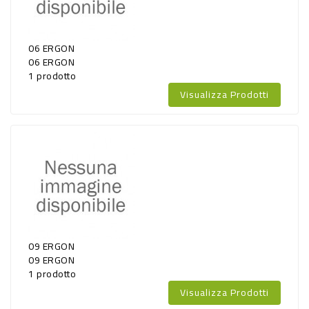
PRODOTTI
PER
06 ERGON
CONDIRE
06 ERGON
1 prodotto
DOLCIARIO
Visualizza Prodotti
PRODOTTI
DA
FORNO
RICORRENZE
PASQUALI
PREPARATI
ALIMENTI
09 ERGON
09 ERGON
INFANZIA
1 prodotto
Visualizza Prodotti
PASTA,