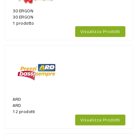
-
30 ERGON
PLASTICA
30 ERGON
-
1 prodotto
Visualizza Prodotti
AFFINI
LAVAGGIO
STOVIGLIE
DEODORANTI
DETERSIVI
TESSUTI
DETERGENTI
ARD
ARD
SUPERFICI
12 prodotti
ACCESSORI
Visualizza Prodotti
CASA