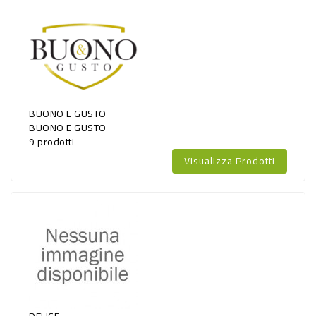
CURA
PERSONA
IGIENICO
SANITARI
BUONO E GUSTO
ACCESSORI
BUONO E GUSTO
9 prodotti
PERSONA
Visualizza Prodotti
PUERICULTURA
IGIENE
PERSONA
PETS
PET
ACCESSORI