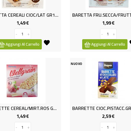
BARETTA CEREALI CIOC/LAT GR126
1,49 €
1,99 €
Prezzo
Prezzo
-
+
-
+
Aggiungi Al Carrello
Aggiungi Al Carrello
NUOVO
BARRETTE CEREAL/MIRT.ROS GR126
1,49 €
2,59 €
Prezzo
Prezzo
-
+
-
+