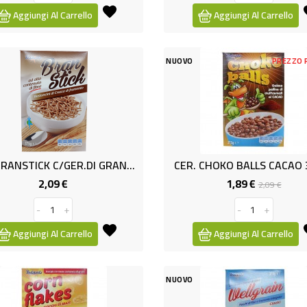
Aggiungi Al Carrello
Aggiungi Al Carrello
NUOVO
PREZZO 
CER. BRANSTICK C/GER.DI GRANO GR375
CER. CHOKO BALLS CACAO 
2,09 €
1,89 €
Prezzo
Prezzo
Prezz
2,09 €
base
-
+
-
+
Aggiungi Al Carrello
Aggiungi Al Carrello
NUOVO