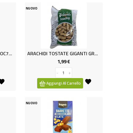
NUOVO
ARACHIDI SGUSC.FRIT.SAL.MOC750
ARACHIDI TOSTATE GIGANTI GR250
1,99 €
Prezzo
-
+
Aggiungi Al Carrello
NUOVO