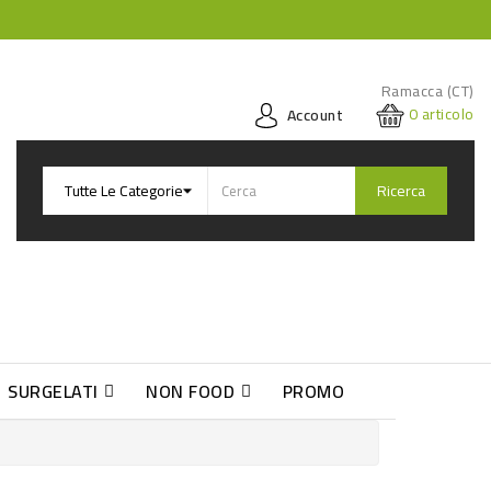
Ramacca (CT)
0
articolo
Account
Ricerca
SURGELATI
NON FOOD
PROMO