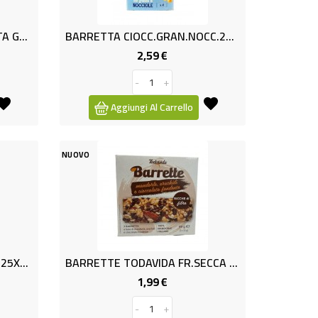
BARETTA FRU.SECCA/FRUTTA GR.90
BARRETTA CIOCC.GRAN.NOCC.25X4
2,59 €
Prezzo
-
+
Aggiungi Al Carrello
NUOVO
BARRETTE CIOC.PISTACC.GR25X4 T
BARRETTE TODAVIDA FR.SECCA G99
1,99 €
Prezzo
-
+