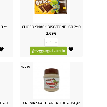
R 375
CHOCO SNACK BISC/FOND. GR.250
2,69 €
Prezzo
-
+
Aggiungi Al Carrello
NUOVO
CREMA CIOCCO E STELLE TODA 350
CREMA SPAL.BIANCA TODA 350gr