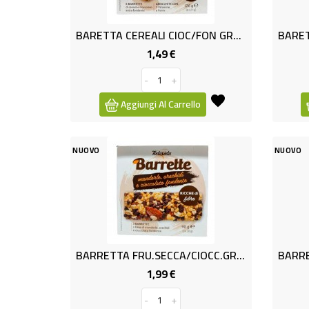
BARETTA CEREALI CIOC/FON GR126
1,49 €
Prezzo
-
+
Aggiungi Al Carrello
NUOVO
NUOVO
BARRETTA FRU.SECCA/CIOCC.GR.90
1,99 €
Prezzo
-
+