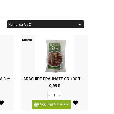
Nome, da A a Z

NUOVO
DA 375
ARACHIDE PRALINATE GR.100 TOD.
0,99 €
Prezzo
-
+
Aggiungi Al Carrello