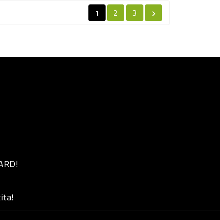
1
2
3

 ARD!
ita!