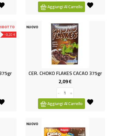
Aggiungi Al Carrello
RIDOTTO
NUOVO
-0,20 €
375gr
CER. CHOKO FLAKES CACAO 375gr
2,09 €
o
Prezzo
-
+
Aggiungi Al Carrello
NUOVO