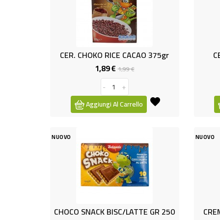
CER. CHOKO RICE CACAO 375gr
C
1,89 €
Prezzo
Prezzo
1,99 €
base
-
+
Aggiungi Al Carrello
NUOVO
NUOVO
CHOCO SNACK BISC/LATTE GR 250
CREM