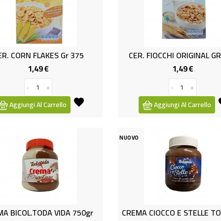
ER. CORN FLAKES Gr 375
CER. FIOCCHI ORIGINAL G
1,49 €
1,49 €
Prezzo
Prezzo
-
+
-
+
Aggiungi Al Carrello
Aggiungi Al Carrello
NUOVO
A BICOL.TODA VIDA 750gr