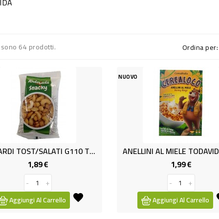
IDA
 sono 64 prodotti.
Ordina per:
NUOVO
ANACARDI TOST/SALATI G110 TODA
ANELLINI AL MIELE TODAVI
1,89 €
1,99 €
Prezzo
Prezzo
-
+
-
+
Aggiungi Al Carrello
Aggiungi Al Carrello