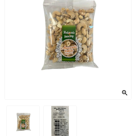
PRODOTTI
PER
CONDIRE
DOLCIARIO
PRODOTTI
DA
FORNO
RICORRENZE
PASQUALI

PREPARATI
ALIMENTI
INFANZIA
PASTA,