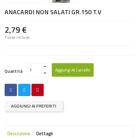
RISO
ANACARDI NON SALATI GR.150 T.V
E
FARINA
2,79 €
DIETETICO
Tasse incluse
NATURALI
SNACKS
ALIMENTI
Aggiungi Al Carrello
Quantità
CONSERVATI
CURA
CASA
AGGIUNGI AI PREFERITI
INSETTICIDI
CARTA
Descrizione
Dettagli