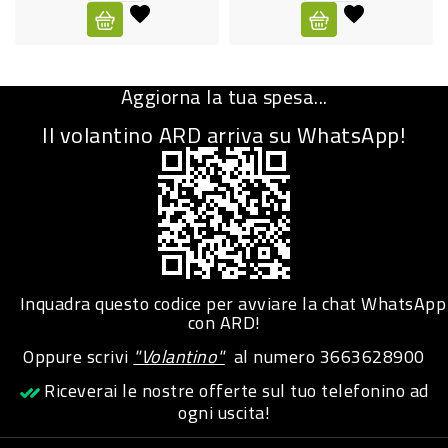
CURA
PERSONA
Aggiorna la tua spesa...
IGIENICO
Il volantino ARD arriva su WhatsApp!
SANITARI
ACCESSORI
PERSONA
PUERICULTURA
IGIENE
Inquadra questo codice per avviare la chat WhatsApp
PERSONA
con ARD!
Oppure scrivi
"Volantino"
al numero
3663628900
PETS
Riceverai le nostre offerte sul tuo telefonino ad
ogni uscita!
PET
ACCESSORI