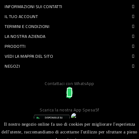
INFORMAZIONI SUI CONTATTI
PET
IL TUO ACCOUNT
FOOD
TERMINI E CONDIZIONI
LA NOSTRA AZIENDA
FRESCHI
PRODOTTI
PIATTI
VEDI LA MAPPA DEL SITO
PRONTI
NEGOZI
E
Contattaci con WhatsApp
CONDIMENTI
CARNE
ORTOFRUTTA
Scarica la nostra App Spesa5f
UOVA
Il nostro negozio online fa uso di cookies per migliorare l'esperienza
PANIFICI
dell'utente, raccomandiamo di accettarne l'utilizzo per sfruttare a pieno