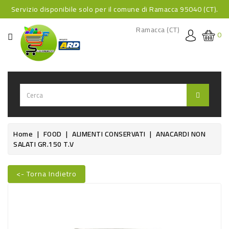
Servizio disponibile solo per il comune di Ramacca 95040 (CT).
CATEGORIA
Ramacca (CT)
0
HOME
BEVANDE
BEVANDE
ANALCOLICHE
BEVANDE
Home
FOOD
ALIMENTI CONSERVATI
ANACARDI NON
SALATI GR.150 T.V
ALCOLICHE
BEVANDE
<- Torna Indietro
CALDE
Nuovo
FOOD