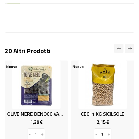
-
PLASTICA
-
AFFINI
LAVAGGIO
20 Altri Prodotti
STOVIGLIE
DEODORANTI
Nuovo
Nuovo
N
DETERSIVI
TESSUTI
DETERGENTI
SUPERFICI
OLIVE NERE DENOCC.VASCH.GR150
CECI 1 KG SICILSOLE
ACCESSORI
1,39 €
2,15 €
Prezzo
Prezzo
CASA
-
+
-
+