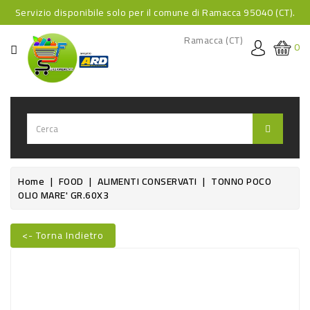
Servizio disponibile solo per il comune di Ramacca 95040 (CT).
CATEGORIA
Ramacca (CT)
0
HOME
BEVANDE
BEVANDE
ANALCOLICHE
BEVANDE
Home
FOOD
ALIMENTI CONSERVATI
TONNO POCO
OLIO MARE' GR.60X3
ALCOLICHE
BEVANDE
<- Torna Indietro
CALDE
Nuovo
FOOD