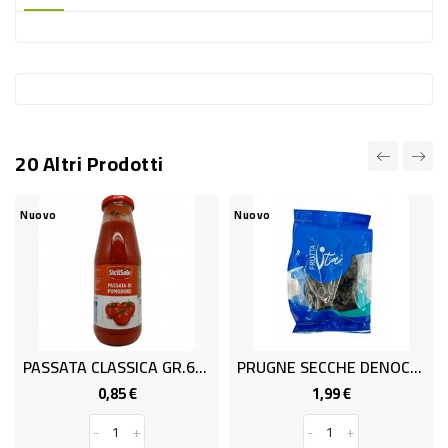
-
PLASTICA
-
AFFINI
LAVAGGIO
20 Altri Prodotti
STOVIGLIE
DEODORANTI
Nuovo
Nuovo
DETERSIVI
TESSUTI
DETERGENTI
SUPERFICI
PASSATA CLASSICA GR.680 SICIL.
PRUGNE SECCHE DENOC. GR. 150
ACCESSORI
0,85 €
1,99 €
Prezzo
Prezzo
CASA
-
+
-
+