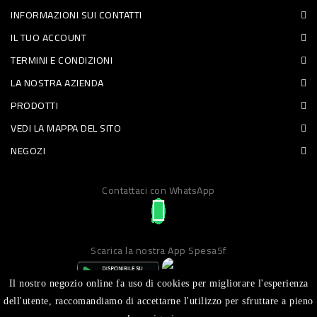
INFORMAZIONI SUI CONTATTI
PET
IL TUO ACCOUNT
FOOD
TERMINI E CONDIZIONI
LA NOSTRA AZIENDA
FRESCHI
PRODOTTI
PIATTI
VEDI LA MAPPA DEL SITO
PRONTI
NEGOZI
E
Contattaci con WhatsApp
CONDIMENTI
CARNE
ORTOFRUTTA
Scarica la nostra App Spesa5f
UOVA
Il nostro negozio online fa uso di cookies per migliorare l'esperienza
PANIFICI
dell'utente, raccomandiamo di accettarne l'utilizzo per sfruttare a pieno