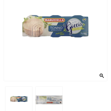
PRODOTTI
PER
CONDIRE
DOLCIARIO
PRODOTTI
DA
FORNO
RICORRENZE
PASQUALI

PREPARATI
ALIMENTI
INFANZIA
PASTA,