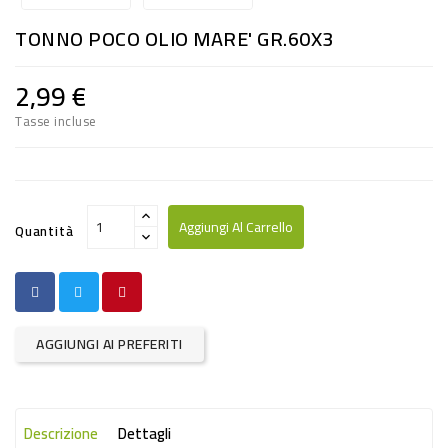
RISO
TONNO POCO OLIO MARE' GR.60X3
E
FARINA
2,99 €
DIETETICO
Tasse incluse
NATURALI
SNACKS
ALIMENTI
Aggiungi Al Carrello
Quantità
CONSERVATI
CURA
CASA
AGGIUNGI AI PREFERITI
INSETTICIDI
CARTA
Descrizione
Dettagli