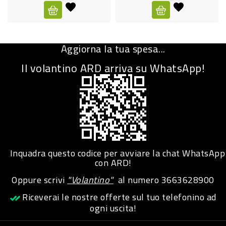
CURA
PERSONA
Aggiorna la tua spesa...
IGIENICO
Il volantino ARD arriva su WhatsApp!
SANITARI
ACCESSORI
PERSONA
PUERICULTURA
IGIENE
Inquadra questo codice per avviare la chat WhatsApp
PERSONA
con ARD!
Oppure scrivi
"Volantino"
al numero
3663628900
PETS
Riceverai le nostre offerte sul tuo telefonino ad
ogni uscita!
PET
ACCESSORI