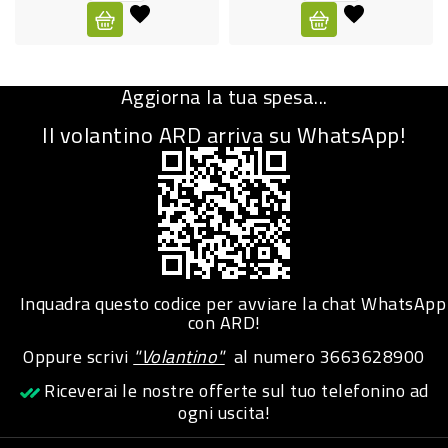
CURA
PERSONA
Aggiorna la tua spesa...
IGIENICO
Il volantino ARD arriva su WhatsApp!
SANITARI
ACCESSORI
PERSONA
PUERICULTURA
IGIENE
Inquadra questo codice per avviare la chat WhatsApp
PERSONA
con ARD!
Oppure scrivi
"Volantino"
al numero
3663628900
PETS
Riceverai le nostre offerte sul tuo telefonino ad
ogni uscita!
PET
ACCESSORI