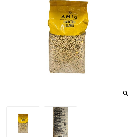
PRODOTTI
PER
CONDIRE
DOLCIARIO
PRODOTTI
DA
FORNO
RICORRENZE
PASQUALI

PREPARATI
ALIMENTI
INFANZIA
PASTA,