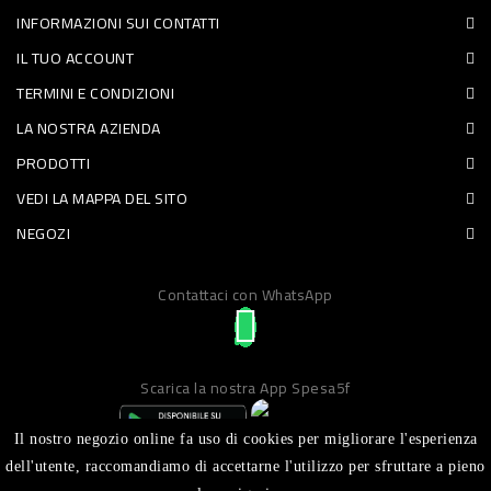
INFORMAZIONI SUI CONTATTI
PET
IL TUO ACCOUNT
FOOD
TERMINI E CONDIZIONI
LA NOSTRA AZIENDA
FRESCHI
PRODOTTI
PIATTI
VEDI LA MAPPA DEL SITO
PRONTI
NEGOZI
E
Contattaci con WhatsApp
CONDIMENTI
CARNE
ORTOFRUTTA
Scarica la nostra App Spesa5f
UOVA
Il nostro negozio online fa uso di cookies per migliorare l'esperienza
PANIFICI
dell'utente, raccomandiamo di accettarne l'utilizzo per sfruttare a pieno