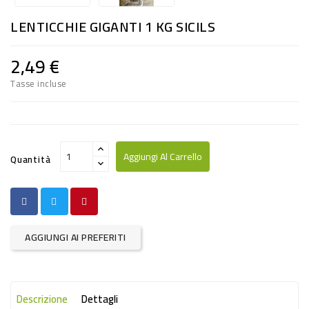
RISO
LENTICCHIE GIGANTI 1 KG SICILS
E
FARINA
2,49 €
DIETETICO
Tasse incluse
NATURALI
SNACKS
ALIMENTI
Aggiungi Al Carrello
Quantità
CONSERVATI
CURA
CASA
AGGIUNGI AI PREFERITI
INSETTICIDI
CARTA
Descrizione
Dettagli