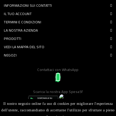
INFORMAZIONI SUI CONTATTI
PET
IL TUO ACCOUNT
FOOD
TERMINI E CONDIZIONI
LA NOSTRA AZIENDA
FRESCHI
PRODOTTI
PIATTI
VEDI LA MAPPA DEL SITO
PRONTI
NEGOZI
E
Contattaci con WhatsApp
CONDIMENTI
CARNE
ORTOFRUTTA
Scarica la nostra App Spesa5f
UOVA
Il nostro negozio online fa uso di cookies per migliorare l'esperienza
PANIFICI
dell'utente, raccomandiamo di accettarne l'utilizzo per sfruttare a pieno