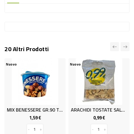
-
PLASTICA
-
AFFINI
LAVAGGIO
20 Altri Prodotti
STOVIGLIE
DEODORANTI
Nuovo
Nuovo
N
DETERSIVI
TESSUTI
DETERGENTI
SUPERFICI
MIX BENESSERE GR.90 TODAVIDA
ARACHIDI TOSTATE SALATE GR60
ACCESSORI
1,59 €
0,99 €
Prezzo
Prezzo
CASA
-
+
-
+