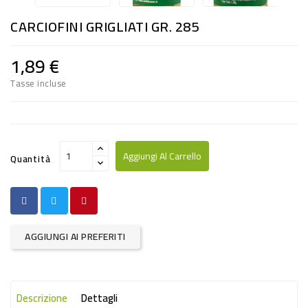
RISO
CARCIOFINI GRIGLIATI GR. 285
E
FARINA
1,89 €
DIETETICO
Tasse incluse
NATURALI
SNACKS
ALIMENTI
Aggiungi Al Carrello
Quantità
CONSERVATI
CURA
CASA
AGGIUNGI AI PREFERITI
INSETTICIDI
CARTA
Descrizione
Dettagli