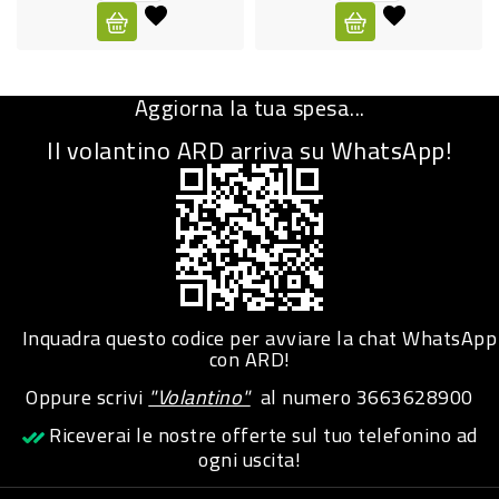
CURA
PERSONA
Aggiorna la tua spesa...
IGIENICO
Il volantino ARD arriva su WhatsApp!
SANITARI
ACCESSORI
PERSONA
PUERICULTURA
IGIENE
Inquadra questo codice per avviare la chat WhatsApp
PERSONA
con ARD!
Oppure scrivi
"Volantino"
al numero
3663628900
PETS
Riceverai le nostre offerte sul tuo telefonino ad
ogni uscita!
PET
ACCESSORI