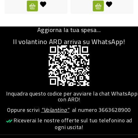
CURA
PERSONA
Aggiorna la tua spesa...
IGIENICO
Il volantino ARD arriva su WhatsApp!
SANITARI
ACCESSORI
PERSONA
PUERICULTURA
IGIENE
Inquadra questo codice per avviare la chat WhatsApp
PERSONA
con ARD!
Oppure scrivi
"Volantino"
al numero
3663628900
PETS
Riceverai le nostre offerte sul tuo telefonino ad
ogni uscita!
PET
ACCESSORI