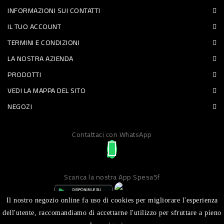
INFORMAZIONI SUI CONTATTI
PET
IL TUO ACCOUNT
FOOD
TERMINI E CONDIZIONI
LA NOSTRA AZIENDA
FRESCHI
PRODOTTI
PIATTI
VEDI LA MAPPA DEL SITO
PRONTI
NEGOZI
E
Contattaci con WhatsApp
CONDIMENTI
CARNE
ORTOFRUTTA
Scarica la nostra App Spesa5f
UOVA
Il nostro negozio online fa uso di cookies per migliorare l'esperienza
PANIFICI
dell'utente, raccomandiamo di accettarne l'utilizzo per sfruttare a pieno