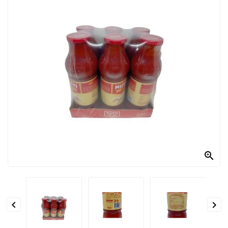
PRODOTTI
PER
CONDIRE
DOLCIARIO
PRODOTTI
DA
FORNO
RICORRENZE
PASQUALI

PREPARATI
ALIMENTI
INFANZIA


PASTA,