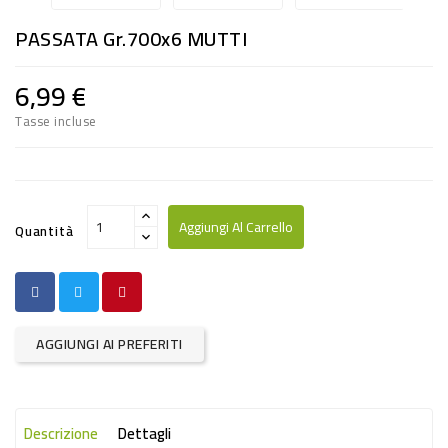
RISO
PASSATA Gr.700x6 MUTTI
E
FARINA
6,99 €
DIETETICO
Tasse incluse
NATURALI
SNACKS
ALIMENTI
Aggiungi Al Carrello
Quantità
CONSERVATI
CURA
CASA
AGGIUNGI AI PREFERITI
INSETTICIDI
CARTA
Descrizione
Dettagli