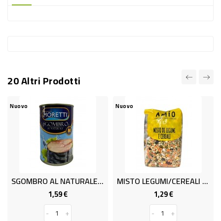
-
PLASTICA
-
AFFINI
LAVAGGIO
20 Altri Prodotti
STOVIGLIE
DEODORANTI
Nuovo
Nuovo
Nu
DETERSIVI
TESSUTI
DETERGENTI
SUPERFICI
SGOMBRO AL NATURALE GR.425
MISTO LEGUMI/CEREALI GR500SICI
M
ACCESSORI
1,59 €
1,29 €
Prezzo
Prezzo
CASA
-
+
-
+