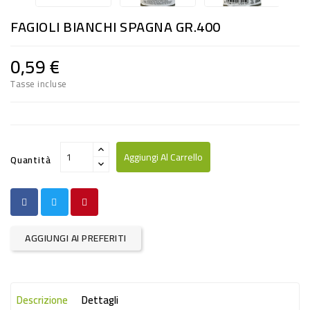
RISO
FAGIOLI BIANCHI SPAGNA GR.400
E
FARINA
0,59 €
DIETETICO
Tasse incluse
NATURALI
SNACKS
ALIMENTI
Aggiungi Al Carrello
Quantità
CONSERVATI
CURA
CASA
AGGIUNGI AI PREFERITI
INSETTICIDI
CARTA
Descrizione
Dettagli