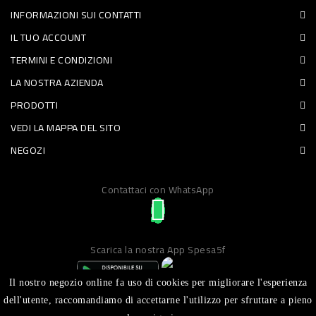
INFORMAZIONI SUI CONTATTI
PET
IL TUO ACCOUNT
FOOD
TERMINI E CONDIZIONI
LA NOSTRA AZIENDA
FRESCHI
PRODOTTI
PIATTI
VEDI LA MAPPA DEL SITO
PRONTI
NEGOZI
E
Contattaci con WhatsApp
CONDIMENTI
CARNE
ORTOFRUTTA
Scarica la nostra App Spesa5f
UOVA
Il nostro negozio online fa uso di cookies per migliorare l'esperienza
PANIFICI
dell'utente, raccomandiamo di accettarne l'utilizzo per sfruttare a pieno