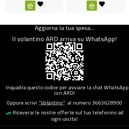
CURA
PERSONA
Aggiorna la tua spesa...
IGIENICO
Il volantino ARD arriva su WhatsApp!
SANITARI
ACCESSORI
PERSONA
PUERICULTURA
IGIENE
Inquadra questo codice per avviare la chat WhatsApp
PERSONA
con ARD!
Oppure scrivi
"Volantino"
al numero
3663628900
PETS
Riceverai le nostre offerte sul tuo telefonino ad
ogni uscita!
PET
ACCESSORI