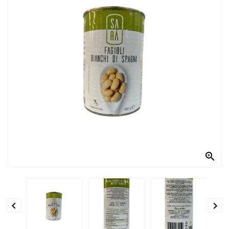
PRODOTTI
PER
CONDIRE
DOLCIARIO
PRODOTTI
DA
FORNO
RICORRENZE
PASQUALI

PREPARATI
ALIMENTI
INFANZIA


PASTA,