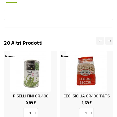
-
PLASTICA
-
AFFINI
LAVAGGIO
20 Altri Prodotti
STOVIGLIE
DEODORANTI
Nuovo
Nuovo
DETERSIVI
TESSUTI
DETERGENTI
SUPERFICI
PISELLI FINI GR.400
CECI SICILIA GR400 T&TS
ACCESSORI
0,89 €
1,69 €
Prezzo
Prezzo
CASA
-
+
-
+