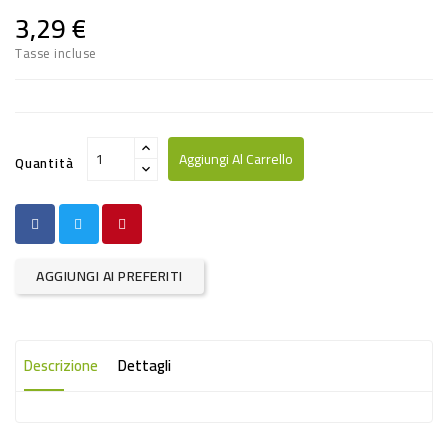
PRODOTTI
3,29 €
PER
Tasse incluse
CONDIRE
DOLCIARIO
PRODOTTI
Aggiungi Al Carrello
Quantità
DA
FORNO
RICORRENZE
AGGIUNGI AI PREFERITI
PASQUALI
PREPARATI
ALIMENTI
Descrizione
Dettagli
INFANZIA
PASTA,