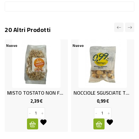
RISO
E
FARINA
20 Altri Prodotti
DIETETICO
Nuovo
Nuovo
NATURALI
SNACKS
ALIMENTI
CONSERVATI
MISTO TOSTATO NON FRITTO GR250
NOCCIOLE SGUSCIATE TOST.GR20
CURA
2,39 €
0,99 €
Prezzo
Prezzo
CASA
-
+
-
+
INSETTICIDI
CARTA