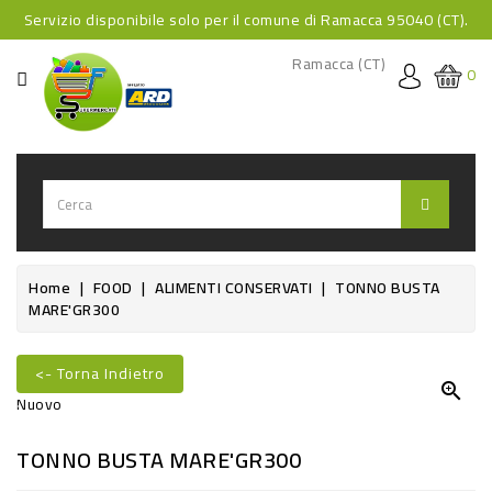
Servizio disponibile solo per il comune di Ramacca 95040 (CT).
CATEGORIA
Ramacca (CT)
0
HOME
BEVANDE
BEVANDE
ANALCOLICHE
BEVANDE
Home
FOOD
ALIMENTI CONSERVATI
TONNO BUSTA
MARE'GR300
ALCOLICHE
BEVANDE
<- Torna Indietro
CALDE

Nuovo
FOOD
TONNO BUSTA MARE'GR300