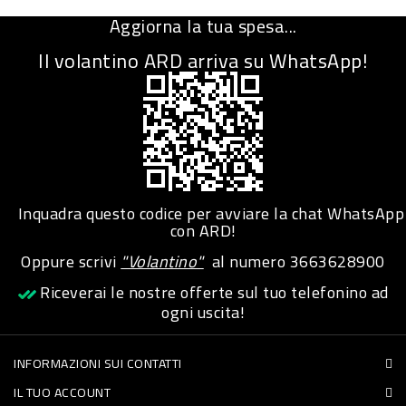
-
Aggiorna la tua spesa...
PLASTICA
Il volantino ARD arriva su WhatsApp!
-
AFFINI
LAVAGGIO
STOVIGLIE
DEODORANTI
Inquadra questo codice per avviare la chat WhatsApp
DETERSIVI
con ARD!
TESSUTI
Oppure scrivi
"Volantino"
al numero
3663628900
DETERGENTI
Riceverai le nostre offerte sul tuo telefonino ad
ogni uscita!
SUPERFICI
ACCESSORI
INFORMAZIONI SUI CONTATTI
CASA
IL TUO ACCOUNT