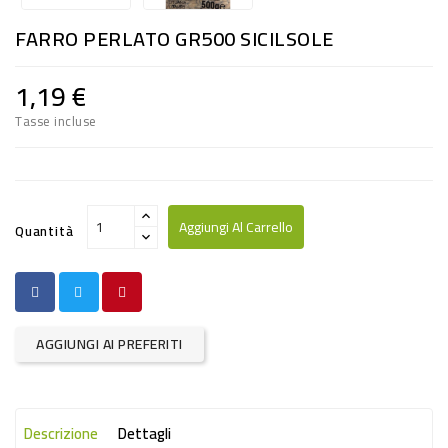
RISO
FARRO PERLATO GR500 SICILSOLE
E
FARINA
1,19 €
DIETETICO
Tasse incluse
NATURALI
SNACKS
ALIMENTI
Aggiungi Al Carrello
Quantità
CONSERVATI
CURA
CASA
AGGIUNGI AI PREFERITI
INSETTICIDI
CARTA
Descrizione
Dettagli