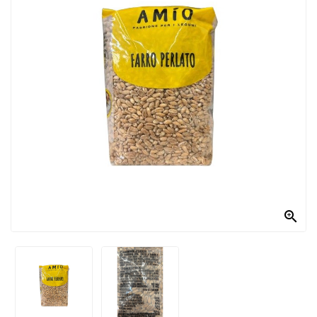
PRODOTTI
PER
CONDIRE
DOLCIARIO
PRODOTTI
DA
FORNO
RICORRENZE
PASQUALI

PREPARATI
ALIMENTI
INFANZIA
PASTA,