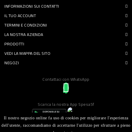
INFORMAZIONI SUI CONTATTI
PET
IL TUO ACCOUNT
FOOD
TERMINI E CONDIZIONI
LA NOSTRA AZIENDA
FRESCHI
PRODOTTI
PIATTI
VEDI LA MAPPA DEL SITO
PRONTI
NEGOZI
E
Contattaci con WhatsApp
CONDIMENTI
CARNE
ORTOFRUTTA
Scarica la nostra App Spesa5f
UOVA
Il nostro negozio online fa uso di cookies per migliorare l'esperienza
PANIFICI
dell'utente, raccomandiamo di accettarne l'utilizzo per sfruttare a pieno