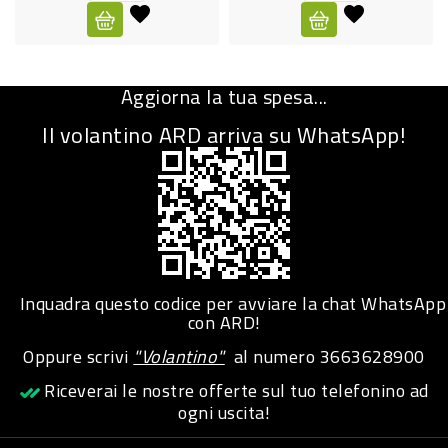
CURA
PERSONA
Aggiorna la tua spesa...
IGIENICO
Il volantino ARD arriva su WhatsApp!
SANITARI
ACCESSORI
PERSONA
PUERICULTURA
IGIENE
Inquadra questo codice per avviare la chat WhatsApp
PERSONA
con ARD!
Oppure scrivi
"Volantino"
al numero
3663628900
PETS
Riceverai le nostre offerte sul tuo telefonino ad
ogni uscita!
PET
ACCESSORI