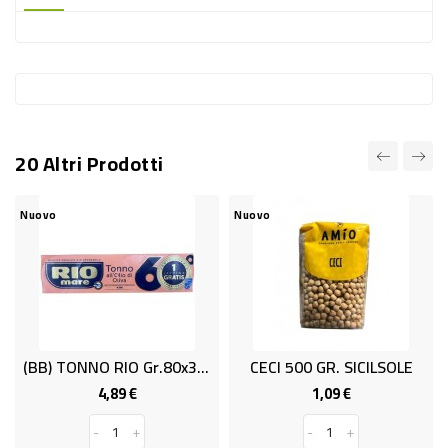
-
PLASTICA
-
AFFINI
LAVAGGIO
20 Altri Prodotti
STOVIGLIE
DEODORANTI
Nuovo
Nuovo
DETERSIVI
TESSUTI
DETERGENTI
SUPERFICI
(BB) TONNO RIO Gr.80x3+1 OO
CECI 500 GR. SICILSOLE
ACCESSORI
4,89 €
1,09 €
Prezzo
Prezzo
CASA
-
+
-
+