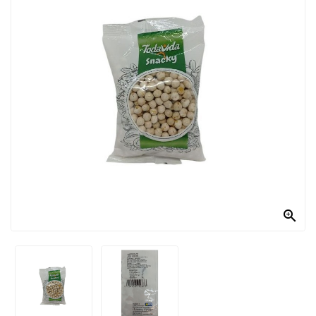
PRODOTTI
PER
CONDIRE
DOLCIARIO
PRODOTTI
DA
FORNO
RICORRENZE
PASQUALI

PREPARATI
ALIMENTI
INFANZIA
PASTA,