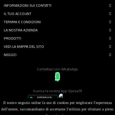
INFORMAZIONI SUI CONTATTI
PET
IL TUO ACCOUNT
FOOD
TERMINI E CONDIZIONI
LA NOSTRA AZIENDA
FRESCHI
PRODOTTI
PIATTI
VEDI LA MAPPA DEL SITO
PRONTI
NEGOZI
E
Contattaci con WhatsApp
CONDIMENTI
CARNE
ORTOFRUTTA
Scarica la nostra App Spesa5f
UOVA
Il nostro negozio online fa uso di cookies per migliorare l'esperienza
PANIFICI
dell'utente, raccomandiamo di accettarne l'utilizzo per sfruttare a pieno