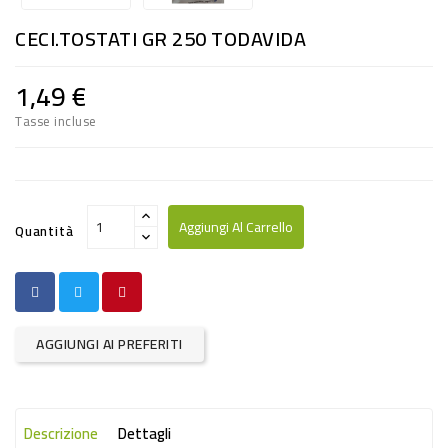
RISO
CECI.TOSTATI GR 250 TODAVIDA
E
FARINA
1,49 €
DIETETICO
Tasse incluse
NATURALI
SNACKS
ALIMENTI
Aggiungi Al Carrello
Quantità
CONSERVATI
CURA
CASA
AGGIUNGI AI PREFERITI
INSETTICIDI
CARTA
Descrizione
Dettagli