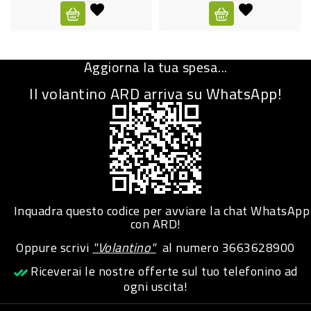
CURA
PERSONA
Aggiorna la tua spesa...
IGIENICO
Il volantino ARD arriva su WhatsApp!
SANITARI
ACCESSORI
PERSONA
PUERICULTURA
IGIENE
Inquadra questo codice per avviare la chat WhatsApp
PERSONA
con ARD!
Oppure scrivi
"Volantino"
al numero
3663628900
PETS
Riceverai le nostre offerte sul tuo telefonino ad
ogni uscita!
PET
ACCESSORI