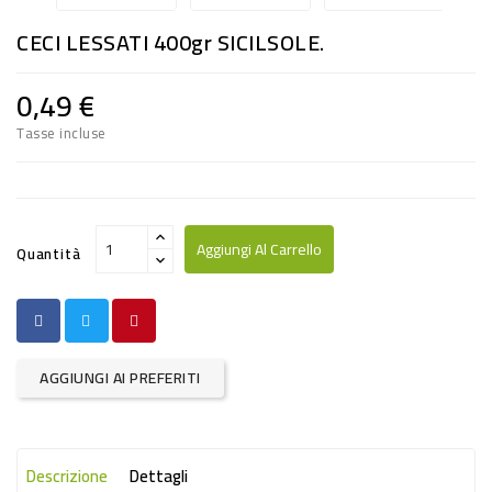
RISO
CECI LESSATI 400gr SICILSOLE.
E
FARINA
0,49 €
DIETETICO
Tasse incluse
NATURALI
SNACKS
ALIMENTI
Aggiungi Al Carrello
Quantità
CONSERVATI
CURA
CASA
AGGIUNGI AI PREFERITI
INSETTICIDI
CARTA
Descrizione
Dettagli