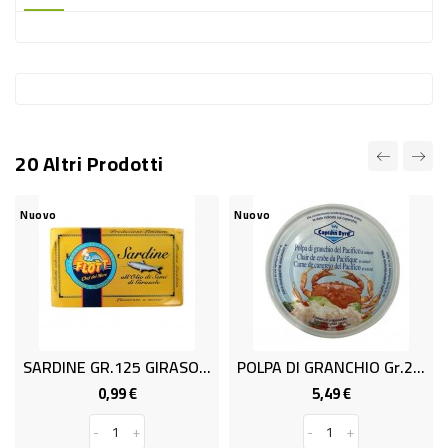
-
PLASTICA
-
AFFINI
LAVAGGIO
20 Altri Prodotti
STOVIGLIE
DEODORANTI
Nuovo
Nuovo
DETERSIVI
TESSUTI
DETERGENTI
SUPERFICI
SARDINE GR.125 GIRASOLE FLOTT
POLPA DI GRANCHIO Gr.200 ICAT
ACCESSORI
0,99 €
5,49 €
Prezzo
Prezzo
CASA
-
+
-
+