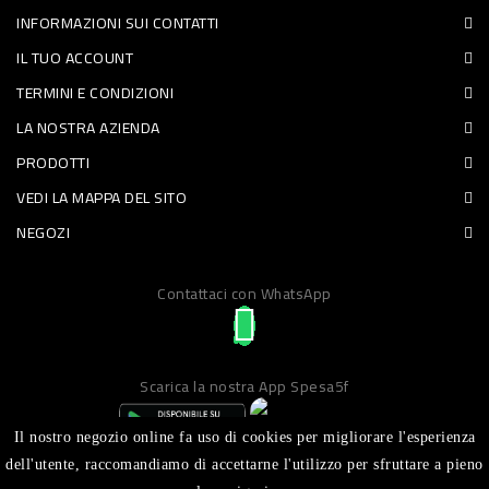
INFORMAZIONI SUI CONTATTI
PET
IL TUO ACCOUNT
FOOD
TERMINI E CONDIZIONI
LA NOSTRA AZIENDA
FRESCHI
PRODOTTI
PIATTI
VEDI LA MAPPA DEL SITO
PRONTI
NEGOZI
E
Contattaci con WhatsApp
CONDIMENTI
CARNE
ORTOFRUTTA
Scarica la nostra App Spesa5f
UOVA
Il nostro negozio online fa uso di cookies per migliorare l'esperienza
PANIFICI
dell'utente, raccomandiamo di accettarne l'utilizzo per sfruttare a pieno