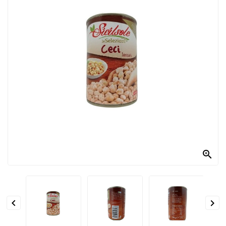
PRODOTTI
PER
CONDIRE
DOLCIARIO
PRODOTTI
DA
FORNO
RICORRENZE
PASQUALI

PREPARATI
ALIMENTI
INFANZIA


PASTA,