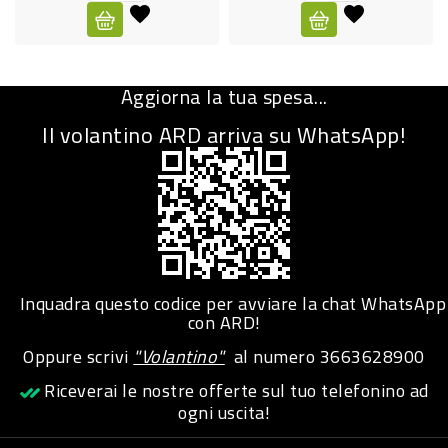
CURA
PERSONA
Aggiorna la tua spesa...
IGIENICO
Il volantino ARD arriva su WhatsApp!
SANITARI
ACCESSORI
PERSONA
PUERICULTURA
IGIENE
Inquadra questo codice per avviare la chat WhatsApp
PERSONA
con ARD!
Oppure scrivi
"Volantino"
al numero
3663628900
PETS
Riceverai le nostre offerte sul tuo telefonino ad
ogni uscita!
PET
ACCESSORI