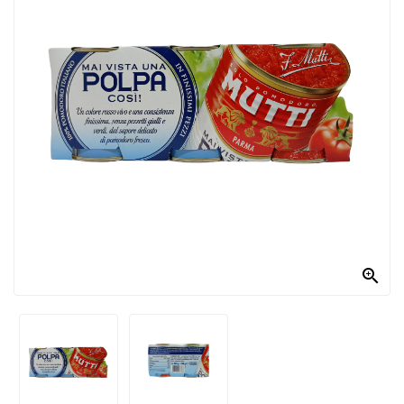
PRODOTTI
PER
CONDIRE
DOLCIARIO
PRODOTTI
DA
FORNO
RICORRENZE
PASQUALI

PREPARATI
ALIMENTI
INFANZIA
PASTA,