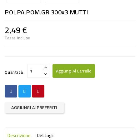
RISO
POLPA POM.GR.300x3 MUTTI
E
FARINA
2,49 €
DIETETICO
Tasse incluse
NATURALI
SNACKS
ALIMENTI
Aggiungi Al Carrello
Quantità
CONSERVATI
CURA
CASA
AGGIUNGI AI PREFERITI
INSETTICIDI
CARTA
Descrizione
Dettagli