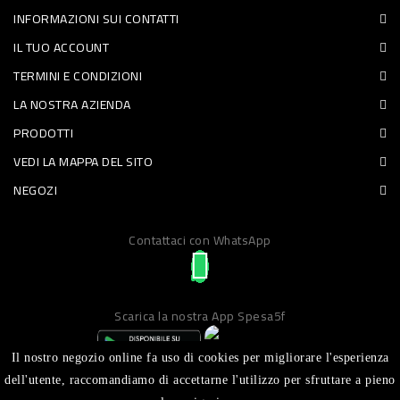
INFORMAZIONI SUI CONTATTI
PET
IL TUO ACCOUNT
FOOD
TERMINI E CONDIZIONI
LA NOSTRA AZIENDA
FRESCHI
PRODOTTI
PIATTI
VEDI LA MAPPA DEL SITO
PRONTI
NEGOZI
E
Contattaci con WhatsApp
CONDIMENTI
CARNE
ORTOFRUTTA
Scarica la nostra App Spesa5f
UOVA
Il nostro negozio online fa uso di cookies per migliorare l'esperienza
PANIFICI
dell'utente, raccomandiamo di accettarne l'utilizzo per sfruttare a pieno