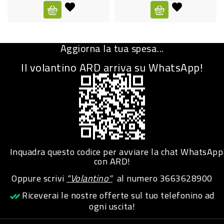
CURA
PERSONA
Aggiorna la tua spesa...
IGIENICO
Il volantino ARD arriva su WhatsApp!
SANITARI
ACCESSORI
PERSONA
PUERICULTURA
IGIENE
Inquadra questo codice per avviare la chat WhatsApp
PERSONA
con ARD!
Oppure scrivi
"Volantino"
al numero
3663628900
PETS
Riceverai le nostre offerte sul tuo telefonino ad
ogni uscita!
PET
ACCESSORI