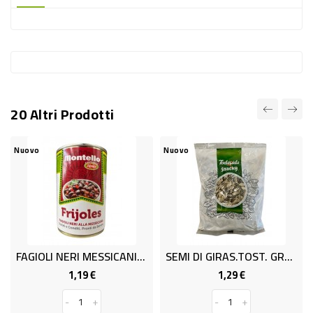
-
PLASTICA
-
AFFINI
LAVAGGIO
20 Altri Prodotti
STOVIGLIE
DEODORANTI
Nuovo
Nuovo
DETERSIVI
TESSUTI
DETERGENTI
SUPERFICI
FAGIOLI NERI MESSICANI GR.400
SEMI DI GIRAS.TOST. GR250 TODA
ACCESSORI
1,19 €
1,29 €
Prezzo
Prezzo
CASA
-
+
-
+