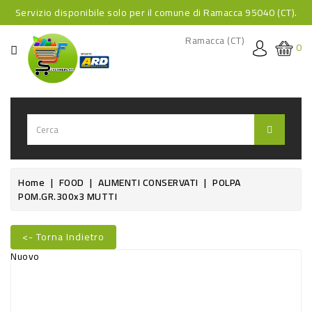
Servizio disponibile solo per il comune di Ramacca 95040 (CT).
CATEGORIA
Ramacca (CT)
0
HOME
BEVANDE
BEVANDE
ANALCOLICHE
BEVANDE
Home
FOOD
ALIMENTI CONSERVATI
POLPA
POM.GR.300x3 MUTTI
ALCOLICHE
BEVANDE
<- Torna Indietro
CALDE
Nuovo
FOOD